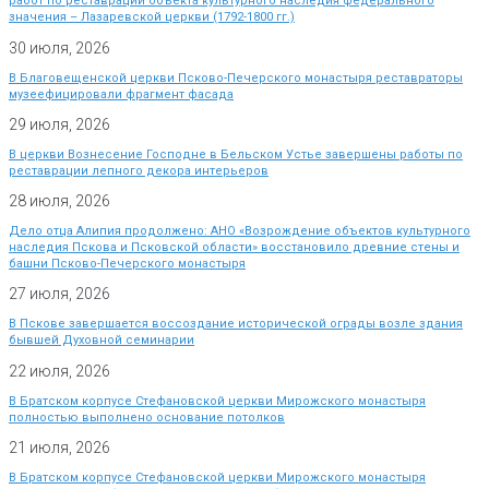
работ по реставрации объекта культурного наследия федерального
значения – Лазаревской церкви (1792-1800 гг.)
30 июля, 2026
В Благовещенской церкви Псково-Печерского монастыря реставраторы
музеефицировали фрагмент фасада
29 июля, 2026
В церкви Вознесение Господне в Бельском Устье завершены работы по
реставрации лепного декора интерьеров
28 июля, 2026
Дело отца Алипия продолжено: АНО «Возрождение объектов культурного
наследия Пскова и Псковской области» восстановило древние стены и
башни Псково-Печерского монастыря
27 июля, 2026
В Пскове завершается воссоздание исторической ограды возле здания
бывшей Духовной семинарии
22 июля, 2026
В Братском корпусе Стефановской церкви Мирожского монастыря
полностью выполнено основание потолков
21 июля, 2026
В Братском корпусе Стефановской церкви Мирожского монастыря