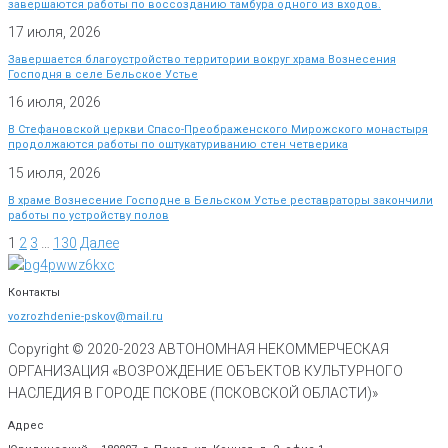
завершаются работы по воссозданию тамбура одного из входов.
17 июля, 2026
Завершается благоустройство территории вокруг храма Вознесения
Господня в селе Бельское Устье
16 июля, 2026
В Стефановской церкви Спасо-Преображенского Мирожского монастыря
продолжаются работы по оштукатуриванию стен четверика
15 июля, 2026
В храме Вознесение Господне в Бельском Устье реставраторы закончили
работы по устройству полов
1
2
3
…
130
Далее
Контакты
vozrozhdenie-pskov@mail.ru
Copyright © 2020-
2023
АВТОНОМНАЯ НЕКОММЕРЧЕСКАЯ
ОРГАНИЗАЦИЯ «ВОЗРОЖДЕНИЕ ОБЪЕКТОВ КУЛЬТУРНОГО
НАСЛЕДИЯ В ГОРОДЕ ПСКОВЕ (ПСКОВСКОЙ ОБЛАСТИ)»
Адрес