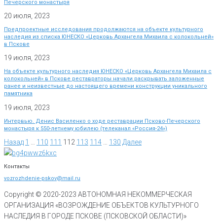
Печерского монастыря
20 июля, 2023
Предпроектные исследования продолжаются на объекте культурного
наследия из списка ЮНЕСКО «Церковь Архангела Михаила с колокольней»
в Пскове
19 июля, 2023
На объекте культурного наследия ЮНЕСКО «Церковь Архангела Михаила с
колокольней» в Пскове реставраторы начали раскрывать заложенные
ранее и неизвестные до настоящего времени конструкции уникального
памятника
19 июля, 2023
Интервью. Денис Василенко о ходе реставрации Псково-Печерского
монастыря к 550-летнему юбилею (телеканал «Россия-24»)
Назад
1
…
110
111
112
113
114
…
130
Далее
Контакты
vozrozhdenie-pskov@mail.ru
Copyright © 2020-
2023
АВТОНОМНАЯ НЕКОММЕРЧЕСКАЯ
ОРГАНИЗАЦИЯ «ВОЗРОЖДЕНИЕ ОБЪЕКТОВ КУЛЬТУРНОГО
НАСЛЕДИЯ В ГОРОДЕ ПСКОВЕ (ПСКОВСКОЙ ОБЛАСТИ)»