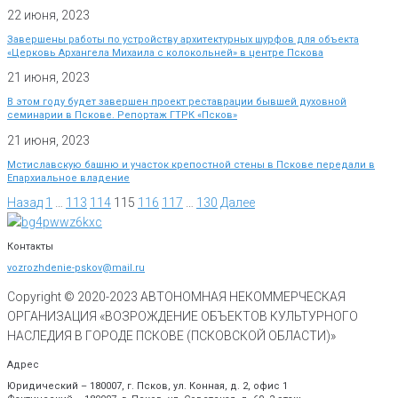
22 июня, 2023
Завершены работы по устройству архитектурных шурфов для объекта
«Церковь Архангела Михаила с колокольней» в центре Пскова
21 июня, 2023
В этом году будет завершен проект реставрации бывшей духовной
семинарии в Пскове. Репортаж ГТРК «Псков»
21 июня, 2023
Мстиславскую башню и участок крепостной стены в Пскове передали в
Епархиальное владение
Назад
1
…
113
114
115
116
117
…
130
Далее
Контакты
vozrozhdenie-pskov@mail.ru
Copyright © 2020-
2023
АВТОНОМНАЯ НЕКОММЕРЧЕСКАЯ
ОРГАНИЗАЦИЯ «ВОЗРОЖДЕНИЕ ОБЪЕКТОВ КУЛЬТУРНОГО
НАСЛЕДИЯ В ГОРОДЕ ПСКОВЕ (ПСКОВСКОЙ ОБЛАСТИ)»
Адрес
Юридический – 180007, г. Псков, ул. Конная, д. 2, офис 1