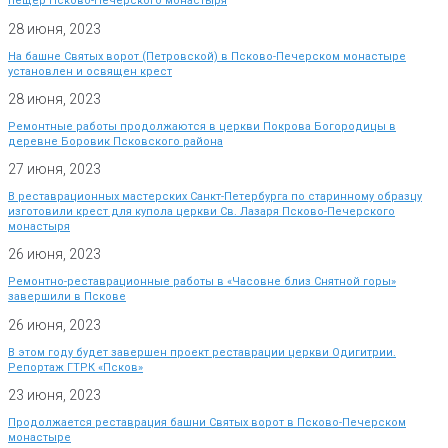
пещер Псково-Печерского монастыря
28 июня, 2023
На башне Святых ворот (Петровской) в Псково-Печерском монастыре
установлен и освящен крест
28 июня, 2023
Ремонтные работы продолжаются в церкви Покрова Богородицы в
деревне Боровик Псковского района
27 июня, 2023
В реставрационных мастерских Санкт-Петербурга по старинному образцу
изготовили крест для купола церкви Св. Лазаря Псково-Печерского
монастыря
26 июня, 2023
Ремонтно-реставрационные работы в «Часовне близ Снятной горы»
завершили в Пскове
26 июня, 2023
В этом году будет завершен проект реставрации церкви Одигитрии.
Репортаж ГТРК «Псков»
23 июня, 2023
Продолжается реставрация башни Святых ворот в Псково-Печерском
монастыре