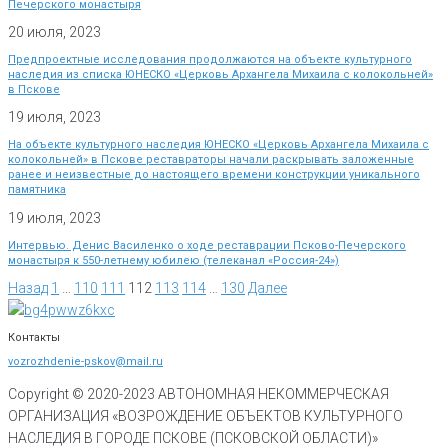
Печерского монастыря
20 июля, 2023
Предпроектные исследования продолжаются на объекте культурного
наследия из списка ЮНЕСКО «Церковь Архангела Михаила с колокольней»
в Пскове
19 июля, 2023
На объекте культурного наследия ЮНЕСКО «Церковь Архангела Михаила с
колокольней» в Пскове реставраторы начали раскрывать заложенные
ранее и неизвестные до настоящего времени конструкции уникального
памятника
19 июля, 2023
Интервью. Денис Василенко о ходе реставрации Псково-Печерского
монастыря к 550-летнему юбилею (телеканал «Россия-24»)
Назад
1
…
110
111
112
113
114
…
130
Далее
Контакты
vozrozhdenie-pskov@mail.ru
Copyright © 2020-
2023
АВТОНОМНАЯ НЕКОММЕРЧЕСКАЯ
ОРГАНИЗАЦИЯ «ВОЗРОЖДЕНИЕ ОБЪЕКТОВ КУЛЬТУРНОГО
НАСЛЕДИЯ В ГОРОДЕ ПСКОВЕ (ПСКОВСКОЙ ОБЛАСТИ)»