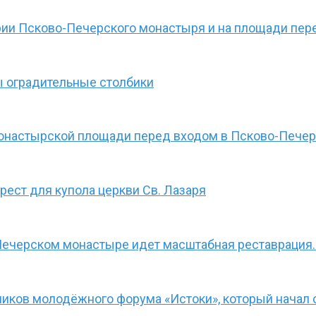
рии Псково-Печерского монастыря и на площади пер
 оградительные столбики
монастырской площади перед входом в Псково-Пече
ест для купола церкви Св. Лазаря
Печерском монастыре идет масштабная реставрация.
иков молодёжного форума «Истоки», который начал 