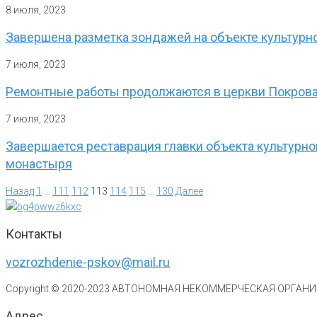
8 июля, 2023
Завершена разметка зондажей на объекте культурн
7 июля, 2023
Ремонтные работы продолжаются в церкви Покрова
7 июля, 2023
Завершается реставрация главки объекта культурн
монастыря
Назад
1
…
111
112
113
114
115
…
130
Далее
Контакты
vozrozhdenie-pskov@mail.ru
Copyright © 2020-
2023
АВТОНОМНАЯ НЕКОММЕРЧЕСКАЯ ОРГАНИЗ
Адрес