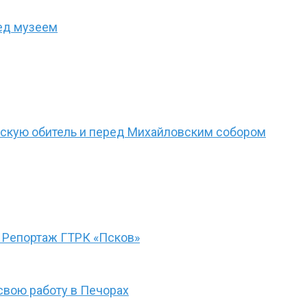
ед музеем
рскую обитель и перед Михайловским собором
 Репортаж ГТРК «Псков»
свою работу в Печорах