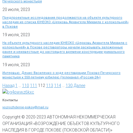
Печерского монастыря
20 июля, 2023
Предпроектные исследования продолжаются на объекте культурного
наследия из списка ЮНЕСКО «Церковь Архангела Михаила с колокольней»
в Пскове
19 июля, 2023
На объекте культурного наследия ЮНЕСКО «Церковь Архангела Михаила с
колокольней» в Пскове реставраторы начали раскрывать заложенные
ранее и неизвестные до настоящего времени конструкции уникального
памятника
19 июля, 2023
Интервью. Денис Василенко о ходе реставрации Псково-Печерского
монастыря к 550-летнему юбилею (телеканал «Россия-24»)
Назад
1
…
110
111
112
113
114
…
130
Далее
Контакты
vozrozhdenie-pskov@mail.ru
Copyright © 2020-
2023
АВТОНОМНАЯ НЕКОММЕРЧЕСКАЯ
ОРГАНИЗАЦИЯ «ВОЗРОЖДЕНИЕ ОБЪЕКТОВ КУЛЬТУРНОГО
НАСЛЕДИЯ В ГОРОДЕ ПСКОВЕ (ПСКОВСКОЙ ОБЛАСТИ)»