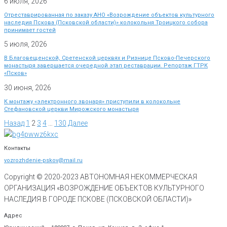
6 июля, 2026
Отреставрированная по заказу АНО «Возрождение объектов культурного
наследия Пскова (Псковской области)» колокольня Троицкого собора
принимает гостей
5 июля, 2026
В Благовещенской, Сретенской церквях и Ризнице Псково-Печерского
монастыря завершается очередной этап реставрации. Репортаж ГТРК
«Псков»
30 июня, 2026
К монтажу «электронного звонаря» приступили в колокольне
Стефановской церкви Мирожского монастыря
Назад
1
2
3
4
…
130
Далее
Контакты
vozrozhdenie-pskov@mail.ru
Copyright © 2020-
2023
АВТОНОМНАЯ НЕКОММЕРЧЕСКАЯ
ОРГАНИЗАЦИЯ «ВОЗРОЖДЕНИЕ ОБЪЕКТОВ КУЛЬТУРНОГО
НАСЛЕДИЯ В ГОРОДЕ ПСКОВЕ (ПСКОВСКОЙ ОБЛАСТИ)»
Адрес