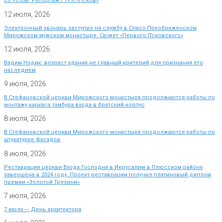
со Усохи. Репортаж ГТРК «Псков»
12 июля, 2026
Электронный звонарь заступил на службу в Спасо-Преображенском
Мирожском мужском монастыре. Сюжет «Первого Псковского»
12 июля, 2026
Вадим Нэдик: возраст здания не главный критерий для признания его
наследием
9 июля, 2026
В Стефановской церкви Мирожского монастыря продолжаются работы по
монтажу каркаса тамбура входа в братский корпус
8 июля, 2026
В Стефановской церкви Мирожского монастыря продолжаются работы по
штукатурке фасадов
8 июля, 2026
Реставрация церкви Входа Господня в Иерусалим в Плюсском районе
завершена в 2024 году. Проект реставрации получил платиновый диплом
премии «Золотой Трезини»
7 июля, 2026
7 июля — День архитектора