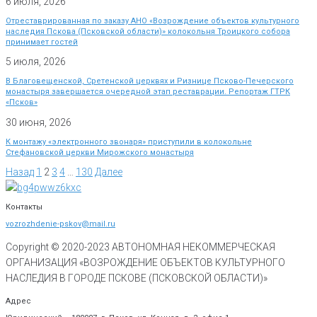
6 июля, 2026
Отреставрированная по заказу АНО «Возрождение объектов культурного
наследия Пскова (Псковской области)» колокольня Троицкого собора
принимает гостей
5 июля, 2026
В Благовещенской, Сретенской церквях и Ризнице Псково-Печерского
монастыря завершается очередной этап реставрации. Репортаж ГТРК
«Псков»
30 июня, 2026
К монтажу «электронного звонаря» приступили в колокольне
Стефановской церкви Мирожского монастыря
Назад
1
2
3
4
…
130
Далее
Контакты
vozrozhdenie-pskov@mail.ru
Copyright © 2020-
2023
АВТОНОМНАЯ НЕКОММЕРЧЕСКАЯ
ОРГАНИЗАЦИЯ «ВОЗРОЖДЕНИЕ ОБЪЕКТОВ КУЛЬТУРНОГО
НАСЛЕДИЯ В ГОРОДЕ ПСКОВЕ (ПСКОВСКОЙ ОБЛАСТИ)»
Адрес