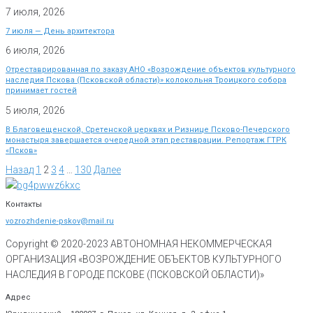
7 июля, 2026
7 июля — День архитектора
6 июля, 2026
Отреставрированная по заказу АНО «Возрождение объектов культурного
наследия Пскова (Псковской области)» колокольня Троицкого собора
принимает гостей
5 июля, 2026
В Благовещенской, Сретенской церквях и Ризнице Псково-Печерского
монастыря завершается очередной этап реставрации. Репортаж ГТРК
«Псков»
Назад
1
2
3
4
…
130
Далее
Контакты
vozrozhdenie-pskov@mail.ru
Copyright © 2020-
2023
АВТОНОМНАЯ НЕКОММЕРЧЕСКАЯ
ОРГАНИЗАЦИЯ «ВОЗРОЖДЕНИЕ ОБЪЕКТОВ КУЛЬТУРНОГО
НАСЛЕДИЯ В ГОРОДЕ ПСКОВЕ (ПСКОВСКОЙ ОБЛАСТИ)»
Адрес