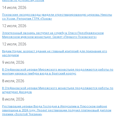
работы по устройству полов
14 июля, 2026
Псковские экскурсоводы увидели отреставрированную церковь Николы
со Усохи. Репортаж ГТРК «Псков»
12 июля, 2026
Электронный звонарь заступил на службу в Спасо-Преображенском
Мирожском мужском монастыре. Сюжет «Первого Псковского»
12 июля, 2026
Вадим Нэдик: возраст здания не главный критерий для признания его
наследием
9 июля, 2026
В Стефановской церкви Мирожского монастыря продолжаются работы по
монтажу каркаса тамбура входа в братский корпус
8 июля, 2026
В Стефановской церкви Мирожского монастыря продолжаются работы по
штукатурке фасадов
8 июля, 2026
Реставрация церкви Входа Господня в Иерусалим в Плюсском районе
завершена в 2024 году. Проект реставрации получил платиновый диплом
премии «Золотой Трезини»