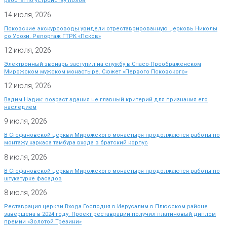
работы по устройству полов
14 июля, 2026
Псковские экскурсоводы увидели отреставрированную церковь Николы
со Усохи. Репортаж ГТРК «Псков»
12 июля, 2026
Электронный звонарь заступил на службу в Спасо-Преображенском
Мирожском мужском монастыре. Сюжет «Первого Псковского»
12 июля, 2026
Вадим Нэдик: возраст здания не главный критерий для признания его
наследием
9 июля, 2026
В Стефановской церкви Мирожского монастыря продолжаются работы по
монтажу каркаса тамбура входа в братский корпус
8 июля, 2026
В Стефановской церкви Мирожского монастыря продолжаются работы по
штукатурке фасадов
8 июля, 2026
Реставрация церкви Входа Господня в Иерусалим в Плюсском районе
завершена в 2024 году. Проект реставрации получил платиновый диплом
премии «Золотой Трезини»