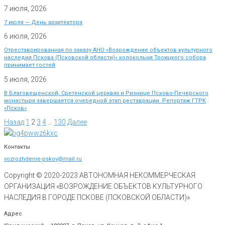
7 июля, 2026
7 июля — День архитектора
6 июля, 2026
Отреставрированная по заказу АНО «Возрождение объектов культурного
наследия Пскова (Псковской области)» колокольня Троицкого собора
принимает гостей
5 июля, 2026
В Благовещенской, Сретенской церквях и Ризнице Псково-Печерского
монастыря завершается очередной этап реставрации. Репортаж ГТРК
«Псков»
Назад
1
2
3
4
…
130
Далее
Контакты
vozrozhdenie-pskov@mail.ru
Copyright © 2020-
2023
АВТОНОМНАЯ НЕКОММЕРЧЕСКАЯ
ОРГАНИЗАЦИЯ «ВОЗРОЖДЕНИЕ ОБЪЕКТОВ КУЛЬТУРНОГО
НАСЛЕДИЯ В ГОРОДЕ ПСКОВЕ (ПСКОВСКОЙ ОБЛАСТИ)»
Адрес