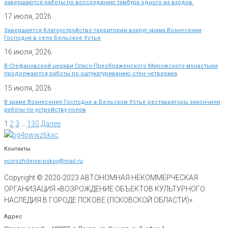
завершаются работы по воссозданию тамбура одного из входов.
17 июля, 2026
Завершается благоустройство территории вокруг храма Вознесения
Господня в селе Бельское Устье
16 июля, 2026
В Стефановской церкви Спасо-Преображенского Мирожского монастыря
продолжаются работы по оштукатуриванию стен четверика
15 июля, 2026
В храме Вознесение Господне в Бельском Устье реставраторы закончили
работы по устройству полов
1
2
3
…
130
Далее
Контакты
vozrozhdenie-pskov@mail.ru
Copyright © 2020-
2023
АВТОНОМНАЯ НЕКОММЕРЧЕСКАЯ
ОРГАНИЗАЦИЯ «ВОЗРОЖДЕНИЕ ОБЪЕКТОВ КУЛЬТУРНОГО
НАСЛЕДИЯ В ГОРОДЕ ПСКОВЕ (ПСКОВСКОЙ ОБЛАСТИ)»
Адрес