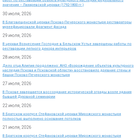
работ по реставрации объекта культурного наследия федерального
значения – Лазаревской церкви (1792-1800 гг.)
30 июля, 2026
В Благовещенской церкви Псково-Печерского монастыря реставраторы
музеефицировали фрагмент фасада
29 июля, 2026
В церкви Вознесение Господне в Бельском Устье завершены работы по
реставрации лепного декора интерьеров
28 июля, 2026
Дело отца Алипия продолжено: АНО «Возрождение объектов культурного
наследия Пскова и Псковской области» восстановило древние стены и
башни Псково-Печерского монастыря
27 июля, 2026
В Пскове завершается воссоздание исторической ограды возле здания
бывшей Духовной семинарии
22 июля, 2026
В Братском корпусе Стефановской церкви Мирожского монастыря
полностью выполнено основание потолков
21 июля, 2026
В Братском корпусе Стефановской церкви Мирожского монастыря