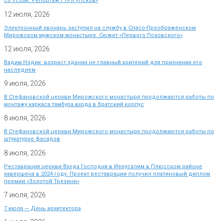
со Усохи. Репортаж ГТРК «Псков»
12 июля, 2026
Электронный звонарь заступил на службу в Спасо-Преображенском
Мирожском мужском монастыре. Сюжет «Первого Псковского»
12 июля, 2026
Вадим Нэдик: возраст здания не главный критерий для признания его
наследием
9 июля, 2026
В Стефановской церкви Мирожского монастыря продолжаются работы по
монтажу каркаса тамбура входа в братский корпус
8 июля, 2026
В Стефановской церкви Мирожского монастыря продолжаются работы по
штукатурке фасадов
8 июля, 2026
Реставрация церкви Входа Господня в Иерусалим в Плюсском районе
завершена в 2024 году. Проект реставрации получил платиновый диплом
премии «Золотой Трезини»
7 июля, 2026
7 июля — День архитектора