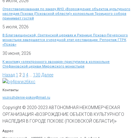
6 июля, 2026
Отреставрированная по заказу АНО «Возрождение объектов культурного
наследия Пскова (Псковской области)» колокольня Троицкого собора
принимает гостей
5 июля, 2026
В Благовещенской, Сретенской церквях и Ризнице Псково-Печерского
монастыря завершается очередной этап реставрации. Репортаж ГТРК
«Псков»
30 июня, 2026
К монтажу «электронного звонаря» приступили в колокольне
Стефановской церкви Мирожского монастыря
Назад
1
2
3
4
…
130
Далее
Контакты
vozrozhdenie-pskov@mail.ru
Copyright © 2020-
2023
АВТОНОМНАЯ НЕКОММЕРЧЕСКАЯ
ОРГАНИЗАЦИЯ «ВОЗРОЖДЕНИЕ ОБЪЕКТОВ КУЛЬТУРНОГО
НАСЛЕДИЯ В ГОРОДЕ ПСКОВЕ (ПСКОВСКОЙ ОБЛАСТИ)»
Адрес