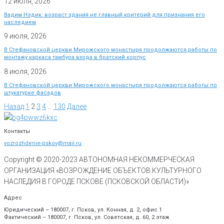
12 июля, 2026
Вадим Нэдик: возраст здания не главный критерий для признания его
наследием
9 июля, 2026
В Стефановской церкви Мирожского монастыря продолжаются работы по
монтажу каркаса тамбура входа в братский корпус
8 июля, 2026
В Стефановской церкви Мирожского монастыря продолжаются работы по
штукатурке фасадов
Назад
1
2
3
4
…
130
Далее
Контакты
vozrozhdenie-pskov@mail.ru
Copyright © 2020-
2023
АВТОНОМНАЯ НЕКОММЕРЧЕСКАЯ
ОРГАНИЗАЦИЯ «ВОЗРОЖДЕНИЕ ОБЪЕКТОВ КУЛЬТУРНОГО
НАСЛЕДИЯ В ГОРОДЕ ПСКОВЕ (ПСКОВСКОЙ ОБЛАСТИ)»
Адрес
Юридический – 180007, г. Псков, ул. Конная, д. 2, офис 1
Фактический – 180007, г. Псков, ул. Советская, д. 60, 2 этаж