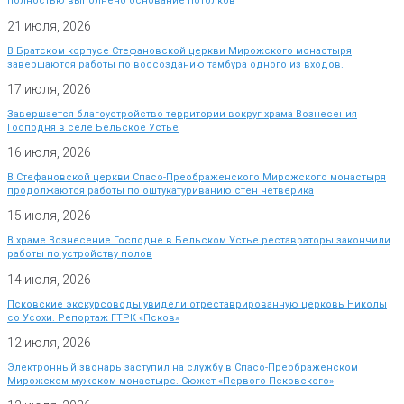
полностью выполнено основание потолков
21 июля, 2026
В Братском корпусе Стефановской церкви Мирожского монастыря
завершаются работы по воссозданию тамбура одного из входов.
17 июля, 2026
Завершается благоустройство территории вокруг храма Вознесения
Господня в селе Бельское Устье
16 июля, 2026
В Стефановской церкви Спасо-Преображенского Мирожского монастыря
продолжаются работы по оштукатуриванию стен четверика
15 июля, 2026
В храме Вознесение Господне в Бельском Устье реставраторы закончили
работы по устройству полов
14 июля, 2026
Псковские экскурсоводы увидели отреставрированную церковь Николы
со Усохи. Репортаж ГТРК «Псков»
12 июля, 2026
Электронный звонарь заступил на службу в Спасо-Преображенском
Мирожском мужском монастыре. Сюжет «Первого Псковского»