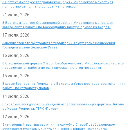
В Братском корпусе Стефановской церкви Мирожского монастыря
полностью выполнено основание потолков
21 июля, 2026
В Братском корпусе Стефановской церкви Мирожского монастыря
завершаются работы по воссозданию тамбура одного из входов.
17 июля, 2026
Завершается благоустройство территории вокруг храма Вознесения
Господня в селе Бельское Устье
16 июля, 2026
В Стефановской церкви Спасо-Преображенского Мирожского монастыря
продолжаются работы по оштукатуриванию стен четверика
15 июля, 2026
В храме Вознесение Господне в Бельском Устье реставраторы закончили
работы по устройству полов
14 июля, 2026
Псковские экскурсоводы увидели отреставрированную церковь Николы
со Усохи. Репортаж ГТРК «Псков»
12 июля, 2026
Электронный звонарь заступил на службу в Спасо-Преображенском
Мирожском мужском монастыре. Сюжет «Первого Псковского»