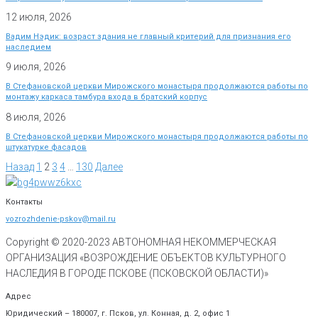
12 июля, 2026
Вадим Нэдик: возраст здания не главный критерий для признания его
наследием
9 июля, 2026
В Стефановской церкви Мирожского монастыря продолжаются работы по
монтажу каркаса тамбура входа в братский корпус
8 июля, 2026
В Стефановской церкви Мирожского монастыря продолжаются работы по
штукатурке фасадов
Назад
1
2
3
4
…
130
Далее
Контакты
vozrozhdenie-pskov@mail.ru
Copyright © 2020-
2023
АВТОНОМНАЯ НЕКОММЕРЧЕСКАЯ
ОРГАНИЗАЦИЯ «ВОЗРОЖДЕНИЕ ОБЪЕКТОВ КУЛЬТУРНОГО
НАСЛЕДИЯ В ГОРОДЕ ПСКОВЕ (ПСКОВСКОЙ ОБЛАСТИ)»
Адрес
Юридический – 180007, г. Псков, ул. Конная, д. 2, офис 1