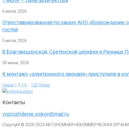
7 июля — День архитектора
6 июля, 2026
Отреставрированная по заказу АНО «Возрождение о
гостей
5 июля, 2026
В Благовещенской, Сретенской церквях и Ризнице 
30 июня, 2026
К монтажу «электронного звонаря» приступили в к
Назад
1
2
3
4
…
130
Далее
Контакты
vozrozhdenie-pskov@mail.ru
Copyright © 2020-
2023
АВТОНОМНАЯ НЕКОММЕРЧЕСКАЯ ОРГАНИЗ