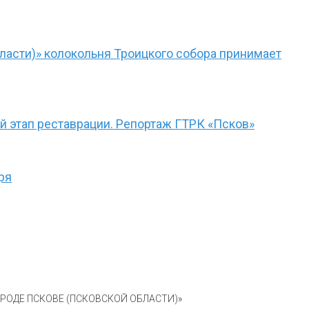
ласти)» колокольня Троицкого собора принимает
 этап реставрации. Репортаж ГТРК «Псков»
ря
ОДЕ ПСКОВЕ (ПСКОВСКОЙ ОБЛАСТИ)»