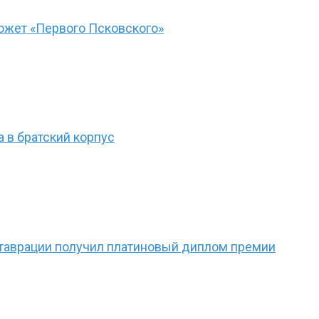
южет «Первого Псковского»
 в братский корпус
ставрации получил платиновый диплом премии