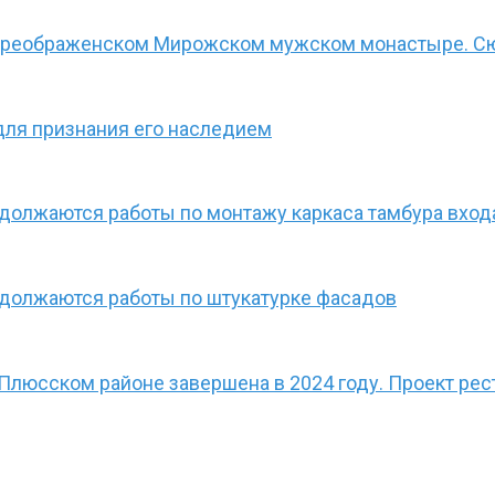
-Преображенском Мирожском мужском монастыре. С
для признания его наследием
олжаются работы по монтажу каркаса тамбура входа
должаются работы по штукатурке фасадов
 Плюсском районе завершена в 2024 году. Проект ре