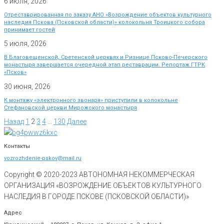
6 июля, 2026
Отреставрированная по заказу АНО «Возрождение объектов культурного
наследия Пскова (Псковской области)» колокольня Троицкого собора
принимает гостей
5 июля, 2026
В Благовещенской, Сретенской церквях и Ризнице Псково-Печерского
монастыря завершается очередной этап реставрации. Репортаж ГТРК
«Псков»
30 июня, 2026
К монтажу «электронного звонаря» приступили в колокольне
Стефановской церкви Мирожского монастыря
Назад
1
2
3
4
…
130
Далее
Контакты
vozrozhdenie-pskov@mail.ru
Copyright © 2020-
2023
АВТОНОМНАЯ НЕКОММЕРЧЕСКАЯ
ОРГАНИЗАЦИЯ «ВОЗРОЖДЕНИЕ ОБЪЕКТОВ КУЛЬТУРНОГО
НАСЛЕДИЯ В ГОРОДЕ ПСКОВЕ (ПСКОВСКОЙ ОБЛАСТИ)»
Адрес