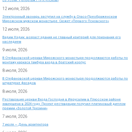
со Усохи. Репортаж ГТРК «Псков»
12 июля, 2026
Электронный звонарь заступил на службу в Спасо-Преображенском
Мирожском мужском монастыре. Сюжет «Первого Псковского»
12 июля, 2026
Вадим Нэдик: возраст здания не главный критерий для признания его
наследием
9 июля, 2026
В Стефановской церкви Мирожского монастыря продолжаются работы по
монтажу каркаса тамбура входа в братский корпус
8 июля, 2026
В Стефановской церкви Мирожского монастыря продолжаются работы по
штукатурке фасадов
8 июля, 2026
Реставрация церкви Входа Господня в Иерусалим в Плюсском районе
завершена в 2024 году. Проект реставрации получил платиновый диплом
премии «Золотой Трезини»
7 июля, 2026
7 июля — День архитектора