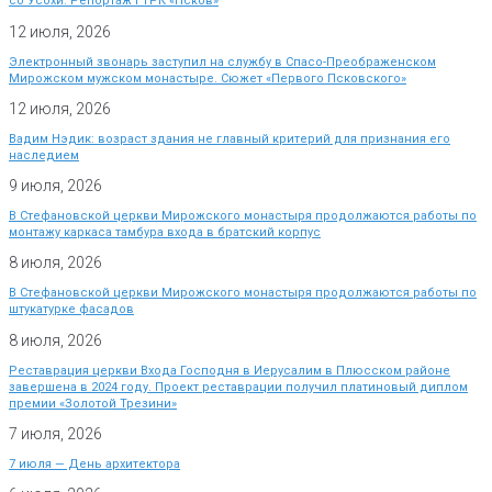
со Усохи. Репортаж ГТРК «Псков»
12 июля, 2026
Электронный звонарь заступил на службу в Спасо-Преображенском
Мирожском мужском монастыре. Сюжет «Первого Псковского»
12 июля, 2026
Вадим Нэдик: возраст здания не главный критерий для признания его
наследием
9 июля, 2026
В Стефановской церкви Мирожского монастыря продолжаются работы по
монтажу каркаса тамбура входа в братский корпус
8 июля, 2026
В Стефановской церкви Мирожского монастыря продолжаются работы по
штукатурке фасадов
8 июля, 2026
Реставрация церкви Входа Господня в Иерусалим в Плюсском районе
завершена в 2024 году. Проект реставрации получил платиновый диплом
премии «Золотой Трезини»
7 июля, 2026
7 июля — День архитектора