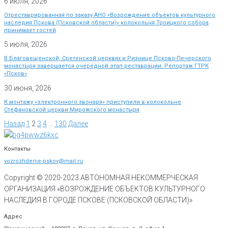
6 июля, 2026
Отреставрированная по заказу АНО «Возрождение объектов культурного
наследия Пскова (Псковской области)» колокольня Троицкого собора
принимает гостей
5 июля, 2026
В Благовещенской, Сретенской церквях и Ризнице Псково-Печерского
монастыря завершается очередной этап реставрации. Репортаж ГТРК
«Псков»
30 июня, 2026
К монтажу «электронного звонаря» приступили в колокольне
Стефановской церкви Мирожского монастыря
Назад
1
2
3
4
…
130
Далее
Контакты
vozrozhdenie-pskov@mail.ru
Copyright © 2020-
2023
АВТОНОМНАЯ НЕКОММЕРЧЕСКАЯ
ОРГАНИЗАЦИЯ «ВОЗРОЖДЕНИЕ ОБЪЕКТОВ КУЛЬТУРНОГО
НАСЛЕДИЯ В ГОРОДЕ ПСКОВЕ (ПСКОВСКОЙ ОБЛАСТИ)»
Адрес