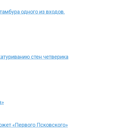
амбура одного из входов.
атуриванию стен четверика
в»
южет «Первого Псковского»