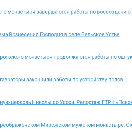
го монастыря завершаются работы по воссозданию т
ама Вознесения Господня в селе Бельское Устье
рожского монастыря продолжаются работы по оштук
тавраторы закончили работы по устройству полов
ную церковь Николы со Усохи. Репортаж ГТРК «Пско
-Преображенском Мирожском мужском монастыре. С