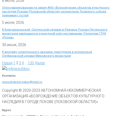
6 июля, 2026
Отреставрированная по заказу АНО «Возрождение объектов культурного
наследия Пскова (Псковской области)» колокольня Троицкого собора
принимает гостей
5 июля, 2026
В Благовещенской, Сретенской церквях и Ризнице Псково-Печерского
монастыря завершается очередной этап реставрации. Репортаж ГТРК
«Псков»
30 июня, 2026
К монтажу «электронного звонаря» приступили в колокольне
Стефановской церкви Мирожского монастыря
Назад
1
2
3
4
…
130
Далее
Контакты
vozrozhdenie-pskov@mail.ru
Copyright © 2020-
2023
АВТОНОМНАЯ НЕКОММЕРЧЕСКАЯ
ОРГАНИЗАЦИЯ «ВОЗРОЖДЕНИЕ ОБЪЕКТОВ КУЛЬТУРНОГО
НАСЛЕДИЯ В ГОРОДЕ ПСКОВЕ (ПСКОВСКОЙ ОБЛАСТИ)»
Адрес