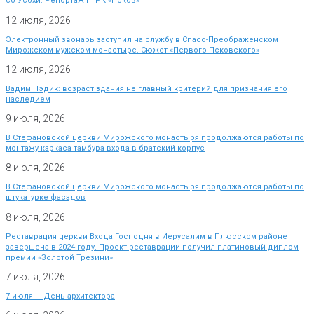
со Усохи. Репортаж ГТРК «Псков»
12 июля, 2026
Электронный звонарь заступил на службу в Спасо-Преображенском
Мирожском мужском монастыре. Сюжет «Первого Псковского»
12 июля, 2026
Вадим Нэдик: возраст здания не главный критерий для признания его
наследием
9 июля, 2026
В Стефановской церкви Мирожского монастыря продолжаются работы по
монтажу каркаса тамбура входа в братский корпус
8 июля, 2026
В Стефановской церкви Мирожского монастыря продолжаются работы по
штукатурке фасадов
8 июля, 2026
Реставрация церкви Входа Господня в Иерусалим в Плюсском районе
завершена в 2024 году. Проект реставрации получил платиновый диплом
премии «Золотой Трезини»
7 июля, 2026
7 июля — День архитектора