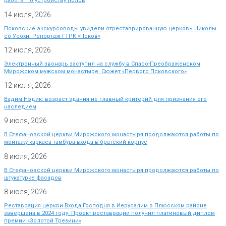
работы по устройству полов
14 июля, 2026
Псковские экскурсоводы увидели отреставрированную церковь Николы
со Усохи. Репортаж ГТРК «Псков»
12 июля, 2026
Электронный звонарь заступил на службу в Спасо-Преображенском
Мирожском мужском монастыре. Сюжет «Первого Псковского»
12 июля, 2026
Вадим Нэдик: возраст здания не главный критерий для признания его
наследием
9 июля, 2026
В Стефановской церкви Мирожского монастыря продолжаются работы по
монтажу каркаса тамбура входа в братский корпус
8 июля, 2026
В Стефановской церкви Мирожского монастыря продолжаются работы по
штукатурке фасадов
8 июля, 2026
Реставрация церкви Входа Господня в Иерусалим в Плюсском районе
завершена в 2024 году. Проект реставрации получил платиновый диплом
премии «Золотой Трезини»