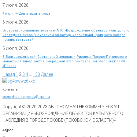
7 июля, 2026
7 июля — День архитектора
6 июля, 2026
Отреставрированная по заказу АНО «Возрождение объектов культурного
наследия Пскова (Псковской области)» колокольня Троицкого собора
принимает гостей
5 июля, 2026
В Благовещенской, Сретенской церквях и Ризнице Псково-Печерского
монастыря завершается очередной этап реставрации. Репортаж ГТРК
«Псков»
Назад
1
2
3
4
…
130
Далее
Контакты
vozrozhdenie-pskov@mail.ru
Copyright © 2020-
2023
АВТОНОМНАЯ НЕКОММЕРЧЕСКАЯ
ОРГАНИЗАЦИЯ «ВОЗРОЖДЕНИЕ ОБЪЕКТОВ КУЛЬТУРНОГО
НАСЛЕДИЯ В ГОРОДЕ ПСКОВЕ (ПСКОВСКОЙ ОБЛАСТИ)»
Адрес