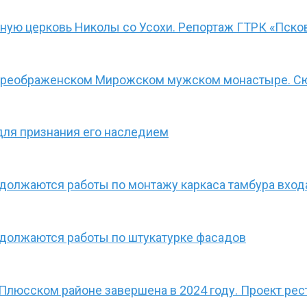
ную церковь Николы со Усохи. Репортаж ГТРК «Пско
-Преображенском Мирожском мужском монастыре. С
для признания его наследием
олжаются работы по монтажу каркаса тамбура входа
должаются работы по штукатурке фасадов
 Плюсском районе завершена в 2024 году. Проект ре