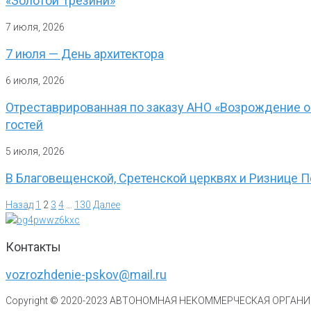
«Золотой Трезини»
7 июля, 2026
7 июля — День архитектора
6 июля, 2026
Отреставрированная по заказу АНО «Возрождение о
гостей
5 июля, 2026
В Благовещенской, Сретенской церквях и Ризнице 
Назад
1
2
3
4
…
130
Далее
Контакты
vozrozhdenie-pskov@mail.ru
Copyright © 2020-
2023
АВТОНОМНАЯ НЕКОММЕРЧЕСКАЯ ОРГАНИЗ