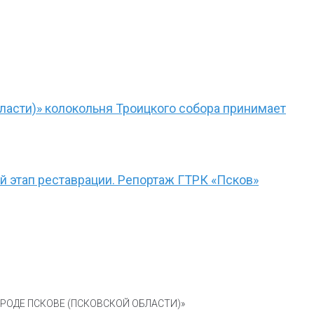
ласти)» колокольня Троицкого собора принимает
 этап реставрации. Репортаж ГТРК «Псков»
ОДЕ ПСКОВЕ (ПСКОВСКОЙ ОБЛАСТИ)»