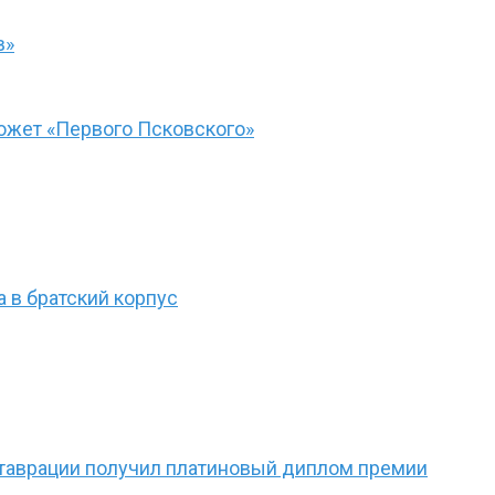
в»
южет «Первого Псковского»
 в братский корпус
ставрации получил платиновый диплом премии