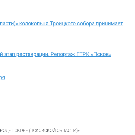
ласти)» колокольня Троицкого собора принимает
 этап реставрации. Репортаж ГТРК «Псков»
ря
ОДЕ ПСКОВЕ (ПСКОВСКОЙ ОБЛАСТИ)»