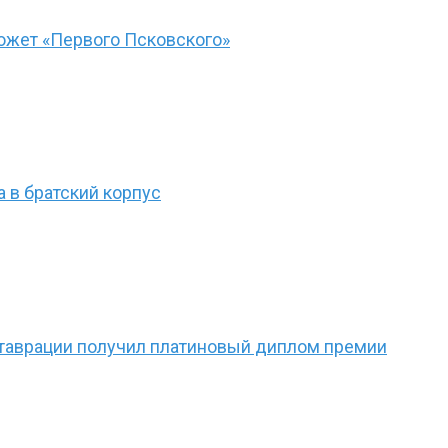
южет «Первого Псковского»
 в братский корпус
ставрации получил платиновый диплом премии