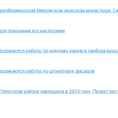
-Преображенском Мирожском мужском монастыре. С
для признания его наследием
олжаются работы по монтажу каркаса тамбура входа
должаются работы по штукатурке фасадов
 Плюсском районе завершена в 2024 году. Проект ре