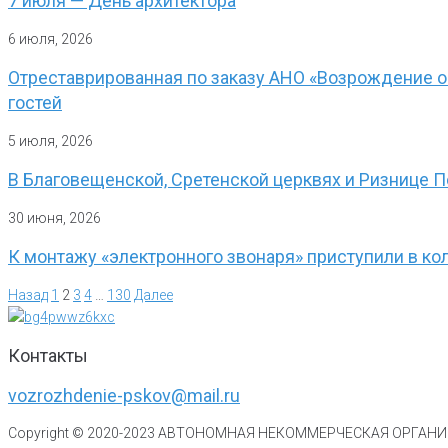
7 июля — День архитектора
6 июля, 2026
Отреставрированная по заказу АНО «Возрождение о
гостей
5 июля, 2026
В Благовещенской, Сретенской церквях и Ризнице 
30 июня, 2026
К монтажу «электронного звонаря» приступили в к
Назад
1
2
3
4
…
130
Далее
Контакты
vozrozhdenie-pskov@mail.ru
Copyright © 2020-
2023
АВТОНОМНАЯ НЕКОММЕРЧЕСКАЯ ОРГАНИЗ