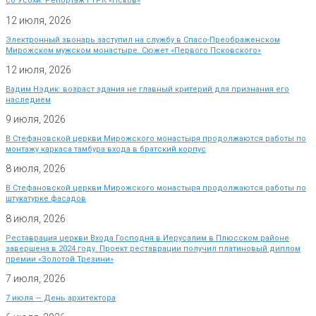
со Усохи. Репортаж ГТРК «Псков»
12 июля, 2026
Электронный звонарь заступил на службу в Спасо-Преображенском
Мирожском мужском монастыре. Сюжет «Первого Псковского»
12 июля, 2026
Вадим Нэдик: возраст здания не главный критерий для признания его
наследием
9 июля, 2026
В Стефановской церкви Мирожского монастыря продолжаются работы по
монтажу каркаса тамбура входа в братский корпус
8 июля, 2026
В Стефановской церкви Мирожского монастыря продолжаются работы по
штукатурке фасадов
8 июля, 2026
Реставрация церкви Входа Господня в Иерусалим в Плюсском районе
завершена в 2024 году. Проект реставрации получил платиновый диплом
премии «Золотой Трезини»
7 июля, 2026
7 июля — День архитектора