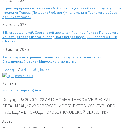
6 июля, 2026
Отреставрированная по заказу АНО «Возрождение объектов культурного
наследия Пскова (Псковской области)» колокольня Троицкого собора
принимает гостей
5 июля, 2026
В Благовещенской, Сретенской церквях и Ризнице Псково-Печерского
монастыря завершается очередной этап реставрации. Репортаж ГТРК
«Псков»
30 июня, 2026
К монтажу «электронного звонаря» приступили в колокольне
Стефановской церкви Мирожского монастыря
Назад
1
2
3
4
…
130
Далее
Контакты
vozrozhdenie-pskov@mail.ru
Copyright © 2020-
2023
АВТОНОМНАЯ НЕКОММЕРЧЕСКАЯ
ОРГАНИЗАЦИЯ «ВОЗРОЖДЕНИЕ ОБЪЕКТОВ КУЛЬТУРНОГО
НАСЛЕДИЯ В ГОРОДЕ ПСКОВЕ (ПСКОВСКОЙ ОБЛАСТИ)»
Адрес