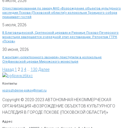
6 июля, 2026
Отреставрированная по заказу АНО «Возрождение объектов культурного
наследия Пскова (Псковской области)» колокольня Троицкого собора
принимает гостей
5 июля, 2026
В Благовещенской, Сретенской церквях и Ризнице Псково-Печерского
монастыря завершается очередной этап реставрации. Репортаж ГТРК
«Псков»
30 июня, 2026
К монтажу «электронного звонаря» приступили в колокольне
Стефановской церкви Мирожского монастыря
Назад
1
2
3
4
…
130
Далее
Контакты
vozrozhdenie-pskov@mail.ru
Copyright © 2020-
2023
АВТОНОМНАЯ НЕКОММЕРЧЕСКАЯ
ОРГАНИЗАЦИЯ «ВОЗРОЖДЕНИЕ ОБЪЕКТОВ КУЛЬТУРНОГО
НАСЛЕДИЯ В ГОРОДЕ ПСКОВЕ (ПСКОВСКОЙ ОБЛАСТИ)»
Адрес