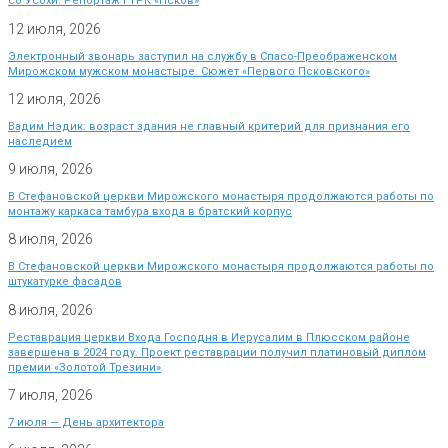
со Усохи. Репортаж ГТРК «Псков»
12 июля, 2026
Электронный звонарь заступил на службу в Спасо-Преображенском
Мирожском мужском монастыре. Сюжет «Первого Псковского»
12 июля, 2026
Вадим Нэдик: возраст здания не главный критерий для признания его
наследием
9 июля, 2026
В Стефановской церкви Мирожского монастыря продолжаются работы по
монтажу каркаса тамбура входа в братский корпус
8 июля, 2026
В Стефановской церкви Мирожского монастыря продолжаются работы по
штукатурке фасадов
8 июля, 2026
Реставрация церкви Входа Господня в Иерусалим в Плюсском районе
завершена в 2024 году. Проект реставрации получил платиновый диплом
премии «Золотой Трезини»
7 июля, 2026
7 июля — День архитектора