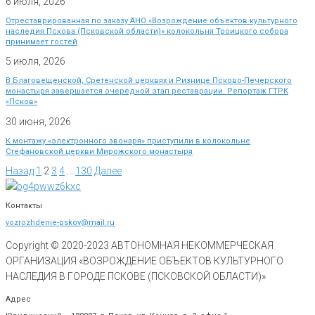
6 июля, 2026
Отреставрированная по заказу АНО «Возрождение объектов культурного
наследия Пскова (Псковской области)» колокольня Троицкого собора
принимает гостей
5 июля, 2026
В Благовещенской, Сретенской церквях и Ризнице Псково-Печерского
монастыря завершается очередной этап реставрации. Репортаж ГТРК
«Псков»
30 июня, 2026
К монтажу «электронного звонаря» приступили в колокольне
Стефановской церкви Мирожского монастыря
Назад
1
2
3
4
…
130
Далее
Контакты
vozrozhdenie-pskov@mail.ru
Copyright © 2020-
2023
АВТОНОМНАЯ НЕКОММЕРЧЕСКАЯ
ОРГАНИЗАЦИЯ «ВОЗРОЖДЕНИЕ ОБЪЕКТОВ КУЛЬТУРНОГО
НАСЛЕДИЯ В ГОРОДЕ ПСКОВЕ (ПСКОВСКОЙ ОБЛАСТИ)»
Адрес