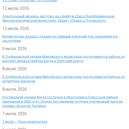
со Усохи. Репортаж ГТРК «Псков»
12 июля, 2026
Электронный звонарь заступил на службу в Спасо-Преображенском
Мирожском мужском монастыре. Сюжет «Первого Псковского»
12 июля, 2026
Вадим Нэдик: возраст здания не главный критерий для признания его
наследием
9 июля, 2026
В Стефановской церкви Мирожского монастыря продолжаются работы по
монтажу каркаса тамбура входа в братский корпус
8 июля, 2026
В Стефановской церкви Мирожского монастыря продолжаются работы по
штукатурке фасадов
8 июля, 2026
Реставрация церкви Входа Господня в Иерусалим в Плюсском районе
завершена в 2024 году. Проект реставрации получил платиновый диплом
премии «Золотой Трезини»
7 июля, 2026
7 июля — День архитектора