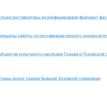
стыря реставраторы музеефицировали фрагмент фа
авершены работы по реставрации лепного декора инт
бъектов культурного наследия Пскова и Псковской 
ограды возле здания бывшей Духовной семинарии