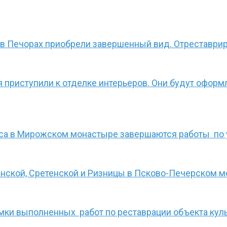
 в Печорах приобрели завершенный вид. Отреставри
 приступили к отделке интерьеров. Они будут офор
са в Мирожском монастыре завершаются работы по у
нской, Сретенской и Ризницы в Псково-Печерском 
ки выполненных работ по реставрации объекта куль