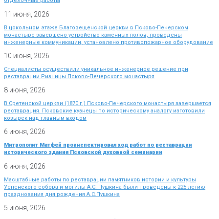
отделочные работы
11 июня, 2026
В цокольном этаже Благовещенской церкви в Псково-Печерском
монастыре завершено устройство каменных полов, проведены
инженерные коммуникации, установлено противопожарное оборудование
10 июня, 2026
Специалисты осуществили уникальное инженерное решение при
реставрации Ризницы Псково-Печерского монастыря
8 июня, 2026
В Сретенской церкви (1870 г.) Псково-Печерского монастыря завершается
реставрация. Псковские кузнецы по историческому аналогу изготовили
козырек над главным входом
6 июня, 2026
Митрополит Матфей проинспектировал ход работ по реставрации
исторического здания Псковской духовной семинарии
6 июня, 2026
Масштабные работы по реставрации памятников истории и культуры
Успенского собора и могилы А.С. Пушкина были проведены к 225-летию
празднования дня рождения А.С.Пушкина
5 июня, 2026