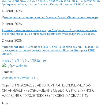
Денис Василенко: «Самые сложные работы выполнены» – о реставрации
Троицкого собора, храмов Пскова и Печор. Интервью ГТРК «Псков».
4 июня, 2026
Детали реставрации церкви св. Лазаря в Псково-Печерском монастыре
2 июня, 2026
Архитектурные элементы на фасадах Стефановской церкви полностью
отреставрированы. В ближайшее время начнутся отделочные работы
2 июня, 2026
Митрополит Тихон: «Это новая жизнь для Псковской земли» – выездное
совещание по реставрации храмов прошло в Пскове. Репортаж ГТРК
«Псков»
Назад
1
2
3
4
5
6
…
130
Далее
Контакты
vozrozhdenie-pskov@mail.ru
Copyright © 2020-
2023
АВТОНОМНАЯ НЕКОММЕРЧЕСКАЯ
ОРГАНИЗАЦИЯ «ВОЗРОЖДЕНИЕ ОБЪЕКТОВ КУЛЬТУРНОГО
НАСЛЕДИЯ В ГОРОДЕ ПСКОВЕ (ПСКОВСКОЙ ОБЛАСТИ)»
Адрес