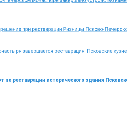
во-Печерском монастыре завершено устройство кам
 решение при реставрации Ризницы Псково-Печерск
монастыря завершается реставрация. Псковские кузн
т по реставрации исторического здания Псковск