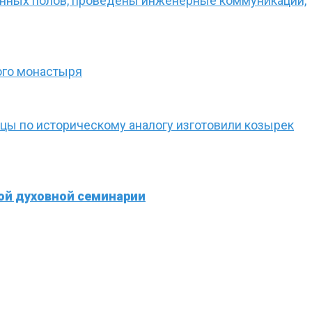
енных полов, проведены инженерные коммуникации,
ого монастыря
ецы по историческому аналогу изготовили козырек
ой духовной семинарии