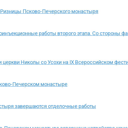
 Ризницы Псково-Печерского монастыря
оинъекционные работы второго этапа. Со стороны 
 церкви Николы со Усохи на IX Всероссийском фести
сково-Печерском монастыре
астыря завершаются отделочные работы