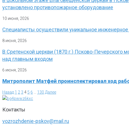
В цокольном этаже Благовещенской церкви в Пско
установлено противопожарное оборудование
10 июня, 2026
Специалисты осуществили уникальное инженерное
8 июня, 2026
В Сретенской церкви (1870 г.) Псково-Печерского 
над главным входом
6 июня, 2026
Митрополит Матфей проинспектировал ход рабо
Назад
1
2
3
4
5
6
…
130
Далее
Контакты
vozrozhdenie-pskov@mail.ru