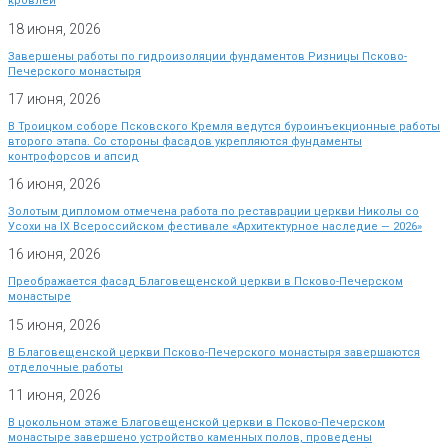
кровлей
18 июня, 2026
Завершены работы по гидроизоляции фундаментов Ризницы Псково-
Печерского монастыря
17 июня, 2026
В Троицком соборе Псковского Кремля ведутся буроинъекционные работы
второго этапа. Со стороны фасадов укрепляются фундаменты
контрофорсов и апсид
16 июня, 2026
Золотым дипломом отмечена работа по реставрации церкви Николы со
Усохи на IX Всероссийском фестивале «Архитектурное наследие — 2026»
16 июня, 2026
Преображается фасад Благовещенской церкви в Псково-Печерском
монастыре
15 июня, 2026
В Благовещенской церкви Псково-Печерского монастыря завершаются
отделочные работы
11 июня, 2026
В цокольном этаже Благовещенской церкви в Псково-Печерском
монастыре завершено устройство каменных полов, проведены