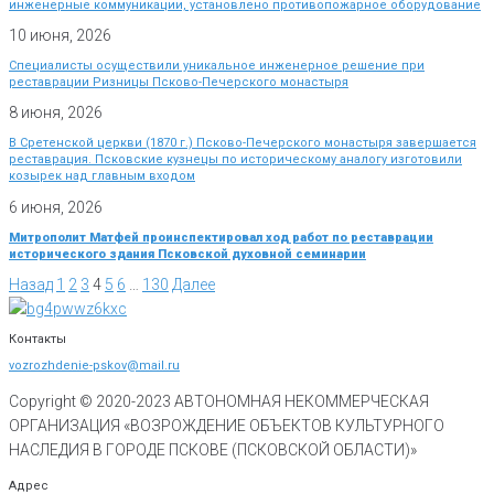
инженерные коммуникации, установлено противопожарное оборудование
10 июня, 2026
Специалисты осуществили уникальное инженерное решение при
реставрации Ризницы Псково-Печерского монастыря
8 июня, 2026
В Сретенской церкви (1870 г.) Псково-Печерского монастыря завершается
реставрация. Псковские кузнецы по историческому аналогу изготовили
козырек над главным входом
6 июня, 2026
Митрополит Матфей проинспектировал ход работ по реставрации
исторического здания Псковской духовной семинарии
Назад
1
2
3
4
5
6
…
130
Далее
Контакты
vozrozhdenie-pskov@mail.ru
Copyright © 2020-
2023
АВТОНОМНАЯ НЕКОММЕРЧЕСКАЯ
ОРГАНИЗАЦИЯ «ВОЗРОЖДЕНИЕ ОБЪЕКТОВ КУЛЬТУРНОГО
НАСЛЕДИЯ В ГОРОДЕ ПСКОВЕ (ПСКОВСКОЙ ОБЛАСТИ)»
Адрес