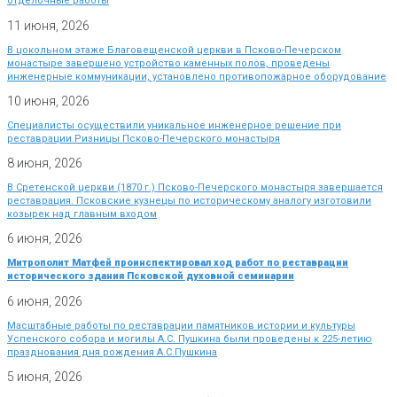
отделочные работы
11 июня, 2026
В цокольном этаже Благовещенской церкви в Псково-Печерском
монастыре завершено устройство каменных полов, проведены
инженерные коммуникации, установлено противопожарное оборудование
10 июня, 2026
Специалисты осуществили уникальное инженерное решение при
реставрации Ризницы Псково-Печерского монастыря
8 июня, 2026
В Сретенской церкви (1870 г.) Псково-Печерского монастыря завершается
реставрация. Псковские кузнецы по историческому аналогу изготовили
козырек над главным входом
6 июня, 2026
Митрополит Матфей проинспектировал ход работ по реставрации
исторического здания Псковской духовной семинарии
6 июня, 2026
Масштабные работы по реставрации памятников истории и культуры
Успенского собора и могилы А.С. Пушкина были проведены к 225-летию
празднования дня рождения А.С.Пушкина
5 июня, 2026