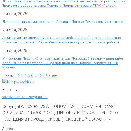
Денис Василенко: «Самые сложные работы выполнены» – о реставрации
Троицкого собора, храмов Пскова и Печор. Интервью ГТРК «Псков».
4 июня, 2026
Детали реставрации церкви св. Лазаря в Псково-Печерском монастыре
2 июня, 2026
Архитектурные элементы на фасадах Стефановской церкви полностью
отреставрированы. В ближайшее время начнутся отделочные работы
2 июня, 2026
Митрополит Тихон: «Это новая жизнь для Псковской земли» – выездное
совещание по реставрации храмов прошло в Пскове. Репортаж ГТРК
«Псков»
Назад
1
2
3
4
5
6
…
130
Далее
Контакты
vozrozhdenie-pskov@mail.ru
Copyright © 2020-
2023
АВТОНОМНАЯ НЕКОММЕРЧЕСКАЯ
ОРГАНИЗАЦИЯ «ВОЗРОЖДЕНИЕ ОБЪЕКТОВ КУЛЬТУРНОГО
НАСЛЕДИЯ В ГОРОДЕ ПСКОВЕ (ПСКОВСКОЙ ОБЛАСТИ)»
Адрес