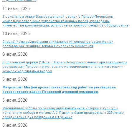
отделочные работы
11 июня, 2026
В цокольном этаже Благовещенской церкви в Псково-Печерском
монастыре завершено устройство каменных полов, проведены
инженерные коммуникации, установлено противопожарное оборудование
10 июня, 2026
Специалисты осуществили уникальное инженерное решение при
реставрации Ризницы Псково-Печерского монастыря
8 июня, 2026
В Сретенской церкви (1870 г.) Псково-Печерского монастыря завершается
реставрация. Псковские кузнецы по историческому аналогу изготовили
козырек над главным входом
6 июня, 2026
Митрополит Матфей проинспектировал ход работ по реставрации
исторического здания Псковской духовной семинарии
6 июня, 2026
Масштабные работы по реставрации памятников истории и культуры
Успенского собора и могилы А.С. Пушкина были проведены к 225-летию
празднования дня рождения А.С.Пушкина
5 июня, 2026