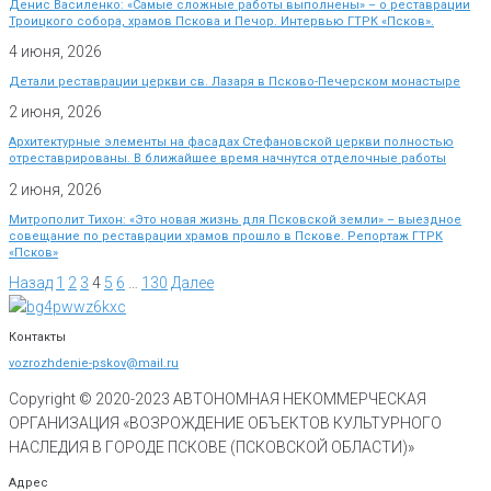
Денис Василенко: «Самые сложные работы выполнены» – о реставрации
Троицкого собора, храмов Пскова и Печор. Интервью ГТРК «Псков».
4 июня, 2026
Детали реставрации церкви св. Лазаря в Псково-Печерском монастыре
2 июня, 2026
Архитектурные элементы на фасадах Стефановской церкви полностью
отреставрированы. В ближайшее время начнутся отделочные работы
2 июня, 2026
Митрополит Тихон: «Это новая жизнь для Псковской земли» – выездное
совещание по реставрации храмов прошло в Пскове. Репортаж ГТРК
«Псков»
Назад
1
2
3
4
5
6
…
130
Далее
Контакты
vozrozhdenie-pskov@mail.ru
Copyright © 2020-
2023
АВТОНОМНАЯ НЕКОММЕРЧЕСКАЯ
ОРГАНИЗАЦИЯ «ВОЗРОЖДЕНИЕ ОБЪЕКТОВ КУЛЬТУРНОГО
НАСЛЕДИЯ В ГОРОДЕ ПСКОВЕ (ПСКОВСКОЙ ОБЛАСТИ)»
Адрес