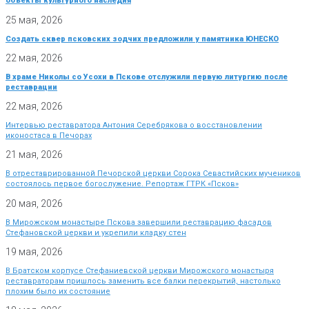
объекты культурного наследия
25 мая, 2026
Создать сквер псковских зодчих предложили у памятника ЮНЕСКО
22 мая, 2026
В храме Николы со Усохи в Пскове отслужили первую литургию после
реставрации
22 мая, 2026
Интервью реставратора Антония Серебрякова о восстановлении
иконостаса в Печорах
21 мая, 2026
В отреставрированной Печорской церкви Сорока Севастийских мучеников
состоялось первое богослужение. Репортаж ГТРК «Псков»
20 мая, 2026
В Мирожском монастыре Пскова завершили реставрацию фасадов
Стефановской церкви и укрепили кладку стен
19 мая, 2026
В Братском корпусе Стефаниевской церкви Мирожского монастыря
реставраторам пришлось заменить все балки перекрытий, настолько
плохим было их состояние