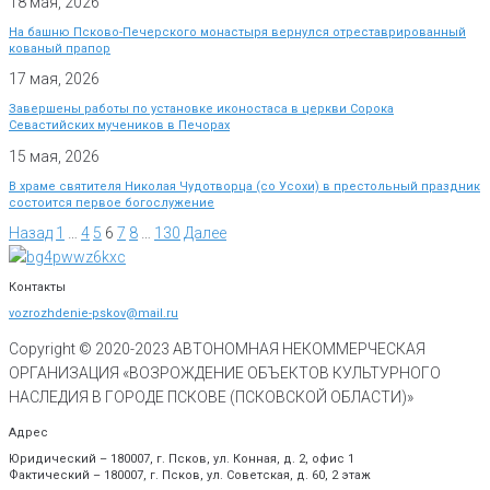
18 мая, 2026
На башню Псково-Печерского монастыря вернулся отреставрированный
кованый прапор
17 мая, 2026
Завершены работы по установке иконостаса в церкви Сорока
Севастийских мучеников в Печорах
15 мая, 2026
В храме святителя Николая Чудотворца (со Усохи) в престольный праздник
состоится первое богослужение
Назад
1
…
4
5
6
7
8
…
130
Далее
Контакты
vozrozhdenie-pskov@mail.ru
Copyright © 2020-
2023
АВТОНОМНАЯ НЕКОММЕРЧЕСКАЯ
ОРГАНИЗАЦИЯ «ВОЗРОЖДЕНИЕ ОБЪЕКТОВ КУЛЬТУРНОГО
НАСЛЕДИЯ В ГОРОДЕ ПСКОВЕ (ПСКОВСКОЙ ОБЛАСТИ)»
Адрес
Юридический – 180007, г. Псков, ул. Конная, д. 2, офис 1
Фактический – 180007, г. Псков, ул. Советская, д. 60, 2 этаж