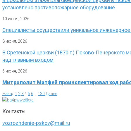
В цокольном этаже Благовещенской церкви в Пско
установлено противопожарное оборудование
10 июня, 2026
Специалисты осуществили уникальное инженерное
8 июня, 2026
В Сретенской церкви (1870 г.) Псково-Печерского 
над главным входом
6 июня, 2026
Митрополит Матфей проинспектировал ход рабо
Назад
1
2
3
4
5
6
…
130
Далее
Контакты
vozrozhdenie-pskov@mail.ru