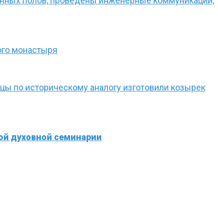
енных полов, проведены инженерные коммуникации,
ого монастыря
ецы по историческому аналогу изготовили козырек
ой духовной семинарии