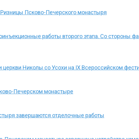
 Ризницы Псково-Печерского монастыря
оинъекционные работы второго этапа. Со стороны 
 церкви Николы со Усохи на IX Всероссийском фести
сково-Печерском монастыре
астыря завершаются отделочные работы