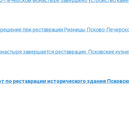
во-Печерском монастыре завершено устройство кам
 решение при реставрации Ризницы Псково-Печерск
монастыря завершается реставрация. Псковские кузн
т по реставрации исторического здания Псковск