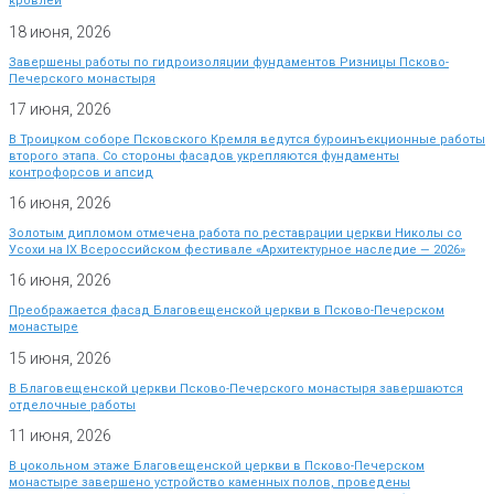
кровлей
18 июня, 2026
Завершены работы по гидроизоляции фундаментов Ризницы Псково-
Печерского монастыря
17 июня, 2026
В Троицком соборе Псковского Кремля ведутся буроинъекционные работы
второго этапа. Со стороны фасадов укрепляются фундаменты
контрофорсов и апсид
16 июня, 2026
Золотым дипломом отмечена работа по реставрации церкви Николы со
Усохи на IX Всероссийском фестивале «Архитектурное наследие — 2026»
16 июня, 2026
Преображается фасад Благовещенской церкви в Псково-Печерском
монастыре
15 июня, 2026
В Благовещенской церкви Псково-Печерского монастыря завершаются
отделочные работы
11 июня, 2026
В цокольном этаже Благовещенской церкви в Псково-Печерском
монастыре завершено устройство каменных полов, проведены