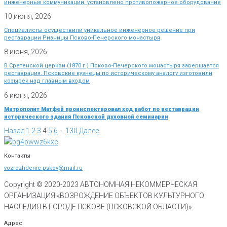
инженерные коммуникации, установлено противопожарное оборудование
10 июня, 2026
Специалисты осуществили уникальное инженерное решение при
реставрации Ризницы Псково-Печерского монастыря
8 июня, 2026
В Сретенской церкви (1870 г.) Псково-Печерского монастыря завершается
реставрация. Псковские кузнецы по историческому аналогу изготовили
козырек над главным входом
6 июня, 2026
Митрополит Матфей проинспектировал ход работ по реставрации
исторического здания Псковской духовной семинарии
Назад
1
2
3
4
5
6
…
130
Далее
Контакты
vozrozhdenie-pskov@mail.ru
Copyright © 2020-
2023
АВТОНОМНАЯ НЕКОММЕРЧЕСКАЯ
ОРГАНИЗАЦИЯ «ВОЗРОЖДЕНИЕ ОБЪЕКТОВ КУЛЬТУРНОГО
НАСЛЕДИЯ В ГОРОДЕ ПСКОВЕ (ПСКОВСКОЙ ОБЛАСТИ)»
Адрес