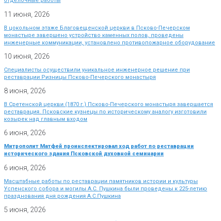
отделочные работы
11 июня, 2026
В цокольном этаже Благовещенской церкви в Псково-Печерском
монастыре завершено устройство каменных полов, проведены
инженерные коммуникации, установлено противопожарное оборудование
10 июня, 2026
Специалисты осуществили уникальное инженерное решение при
реставрации Ризницы Псково-Печерского монастыря
8 июня, 2026
В Сретенской церкви (1870 г.) Псково-Печерского монастыря завершается
реставрация. Псковские кузнецы по историческому аналогу изготовили
козырек над главным входом
6 июня, 2026
Митрополит Матфей проинспектировал ход работ по реставрации
исторического здания Псковской духовной семинарии
6 июня, 2026
Масштабные работы по реставрации памятников истории и культуры
Успенского собора и могилы А.С. Пушкина были проведены к 225-летию
празднования дня рождения А.С.Пушкина
5 июня, 2026