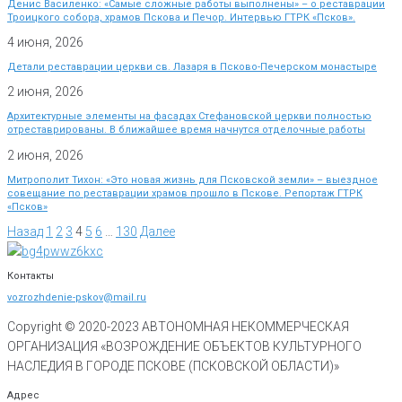
Денис Василенко: «Самые сложные работы выполнены» – о реставрации
Троицкого собора, храмов Пскова и Печор. Интервью ГТРК «Псков».
4 июня, 2026
Детали реставрации церкви св. Лазаря в Псково-Печерском монастыре
2 июня, 2026
Архитектурные элементы на фасадах Стефановской церкви полностью
отреставрированы. В ближайшее время начнутся отделочные работы
2 июня, 2026
Митрополит Тихон: «Это новая жизнь для Псковской земли» – выездное
совещание по реставрации храмов прошло в Пскове. Репортаж ГТРК
«Псков»
Назад
1
2
3
4
5
6
…
130
Далее
Контакты
vozrozhdenie-pskov@mail.ru
Copyright © 2020-
2023
АВТОНОМНАЯ НЕКОММЕРЧЕСКАЯ
ОРГАНИЗАЦИЯ «ВОЗРОЖДЕНИЕ ОБЪЕКТОВ КУЛЬТУРНОГО
НАСЛЕДИЯ В ГОРОДЕ ПСКОВЕ (ПСКОВСКОЙ ОБЛАСТИ)»
Адрес