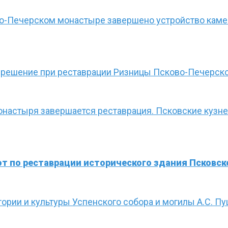
во-Печерском монастыре завершено устройство кам
 решение при реставрации Ризницы Псково-Печерск
монастыря завершается реставрация. Псковские кузн
т по реставрации исторического здания Псковск
ории и культуры Успенского собора и могилы А.С. П