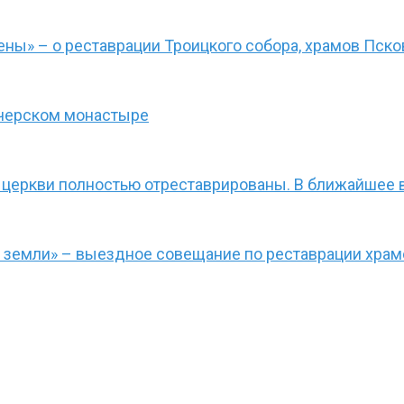
ы» – о реставрации Троицкого собора, храмов Псков
ечерском монастыре
 церкви полностью отреставрированы. В ближайшее 
й земли» – выездное совещание по реставрации храм