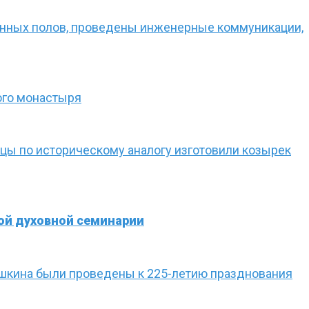
енных полов, проведены инженерные коммуникации,
ого монастыря
ецы по историческому аналогу изготовили козырек
ой духовной семинарии
ушкина были проведены к 225-летию празднования