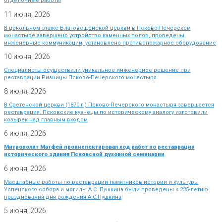
отделочные работы
11 июня, 2026
В цокольном этаже Благовещенской церкви в Псково-Печерском
монастыре завершено устройство каменных полов, проведены
инженерные коммуникации, установлено противопожарное оборудование
10 июня, 2026
Специалисты осуществили уникальное инженерное решение при
реставрации Ризницы Псково-Печерского монастыря
8 июня, 2026
В Сретенской церкви (1870 г.) Псково-Печерского монастыря завершается
реставрация. Псковские кузнецы по историческому аналогу изготовили
козырек над главным входом
6 июня, 2026
Митрополит Матфей проинспектировал ход работ по реставрации
исторического здания Псковской духовной семинарии
6 июня, 2026
Масштабные работы по реставрации памятников истории и культуры
Успенского собора и могилы А.С. Пушкина были проведены к 225-летию
празднования дня рождения А.С.Пушкина
5 июня, 2026