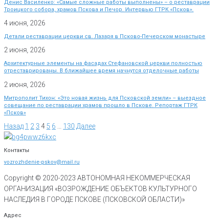
Денис Василенко: «Самые сложные работы выполнены» – о реставрации
Троицкого собора, храмов Пскова и Печор. Интервью ГТРК «Псков».
4 июня, 2026
Детали реставрации церкви св. Лазаря в Псково-Печерском монастыре
2 июня, 2026
Архитектурные элементы на фасадах Стефановской церкви полностью
отреставрированы. В ближайшее время начнутся отделочные работы
2 июня, 2026
Митрополит Тихон: «Это новая жизнь для Псковской земли» – выездное
совещание по реставрации храмов прошло в Пскове. Репортаж ГТРК
«Псков»
Назад
1
2
3
4
5
6
…
130
Далее
Контакты
vozrozhdenie-pskov@mail.ru
Copyright © 2020-
2023
АВТОНОМНАЯ НЕКОММЕРЧЕСКАЯ
ОРГАНИЗАЦИЯ «ВОЗРОЖДЕНИЕ ОБЪЕКТОВ КУЛЬТУРНОГО
НАСЛЕДИЯ В ГОРОДЕ ПСКОВЕ (ПСКОВСКОЙ ОБЛАСТИ)»
Адрес