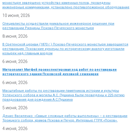
монастыре завершено устройство каменных полов, проведены
инженерные коммуникации, установлено противопожарное оборудование
10 июня, 2026
Специалисты осуществили уникальное инженерное решение при
реставрации Ризницы Псково-Печерского монастыря
8 июня, 2026
В Сретенской церкви (1870 г.) Псково-Печерского монастыря завершается
реставрация. Псковские кузнецы по историческому аналогу изготовили
козырек над главным входом
6 июня, 2026
Митрополит Матфей проинспектировал ход работ по реставрации
исторического здания Псковской духовной семинарии
6 июня, 2026
Масштабные работы по реставрации памятников истории и культуры
Успенского собора и могилы А.С. Пушкина были проведены к 225-летию
празднования дня рождения А.С.Пушкина
5 июня, 2026
Денис Василенко: «Самые сложные работы выполнены» – о реставрации
Троицкого собора, храмов Пскова и Печор. Интервью ГТРК «Псков».
4 июня, 2026