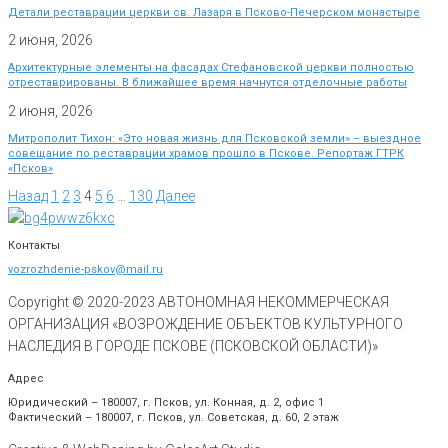
Детали реставрации церкви св. Лазаря в Псково-Печерском монастыре
2 июня, 2026
Архитектурные элементы на фасадах Стефановской церкви полностью
отреставрированы. В ближайшее время начнутся отделочные работы
2 июня, 2026
Митрополит Тихон: «Это новая жизнь для Псковской земли» – выездное
совещание по реставрации храмов прошло в Пскове. Репортаж ГТРК
«Псков»
Назад
1
2
3
4
5
6
…
130
Далее
Контакты
vozrozhdenie-pskov@mail.ru
Copyright © 2020-
2023
АВТОНОМНАЯ НЕКОММЕРЧЕСКАЯ
ОРГАНИЗАЦИЯ «ВОЗРОЖДЕНИЕ ОБЪЕКТОВ КУЛЬТУРНОГО
НАСЛЕДИЯ В ГОРОДЕ ПСКОВЕ (ПСКОВСКОЙ ОБЛАСТИ)»
Адрес
Юридический – 180007, г. Псков, ул. Конная, д. 2, офис 1
Фактический – 180007, г. Псков, ул. Советская, д. 60, 2 этаж