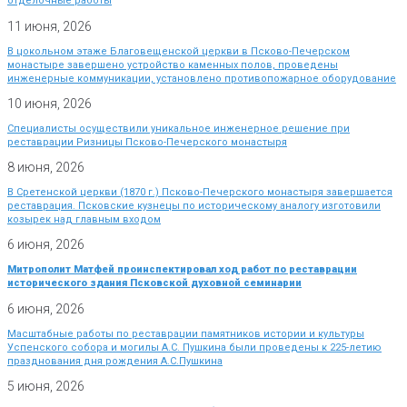
отделочные работы
11 июня, 2026
В цокольном этаже Благовещенской церкви в Псково-Печерском
монастыре завершено устройство каменных полов, проведены
инженерные коммуникации, установлено противопожарное оборудование
10 июня, 2026
Специалисты осуществили уникальное инженерное решение при
реставрации Ризницы Псково-Печерского монастыря
8 июня, 2026
В Сретенской церкви (1870 г.) Псково-Печерского монастыря завершается
реставрация. Псковские кузнецы по историческому аналогу изготовили
козырек над главным входом
6 июня, 2026
Митрополит Матфей проинспектировал ход работ по реставрации
исторического здания Псковской духовной семинарии
6 июня, 2026
Масштабные работы по реставрации памятников истории и культуры
Успенского собора и могилы А.С. Пушкина были проведены к 225-летию
празднования дня рождения А.С.Пушкина
5 июня, 2026