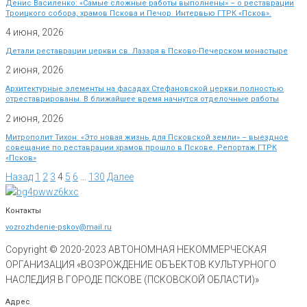
Денис Василенко: «Самые сложные работы выполнены» – о реставрации
Троицкого собора, храмов Пскова и Печор. Интервью ГТРК «Псков».
4 июня, 2026
Детали реставрации церкви св. Лазаря в Псково-Печерском монастыре
2 июня, 2026
Архитектурные элементы на фасадах Стефановской церкви полностью
отреставрированы. В ближайшее время начнутся отделочные работы
2 июня, 2026
Митрополит Тихон: «Это новая жизнь для Псковской земли» – выездное
совещание по реставрации храмов прошло в Пскове. Репортаж ГТРК
«Псков»
Назад
1
2
3
4
5
6
…
130
Далее
Контакты
vozrozhdenie-pskov@mail.ru
Copyright © 2020-
2023
АВТОНОМНАЯ НЕКОММЕРЧЕСКАЯ
ОРГАНИЗАЦИЯ «ВОЗРОЖДЕНИЕ ОБЪЕКТОВ КУЛЬТУРНОГО
НАСЛЕДИЯ В ГОРОДЕ ПСКОВЕ (ПСКОВСКОЙ ОБЛАСТИ)»
Адрес