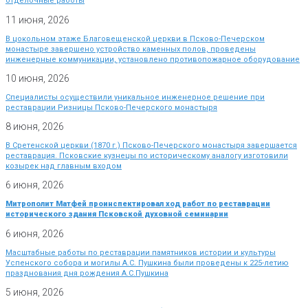
отделочные работы
11 июня, 2026
В цокольном этаже Благовещенской церкви в Псково-Печерском
монастыре завершено устройство каменных полов, проведены
инженерные коммуникации, установлено противопожарное оборудование
10 июня, 2026
Специалисты осуществили уникальное инженерное решение при
реставрации Ризницы Псково-Печерского монастыря
8 июня, 2026
В Сретенской церкви (1870 г.) Псково-Печерского монастыря завершается
реставрация. Псковские кузнецы по историческому аналогу изготовили
козырек над главным входом
6 июня, 2026
Митрополит Матфей проинспектировал ход работ по реставрации
исторического здания Псковской духовной семинарии
6 июня, 2026
Масштабные работы по реставрации памятников истории и культуры
Успенского собора и могилы А.С. Пушкина были проведены к 225-летию
празднования дня рождения А.С.Пушкина
5 июня, 2026