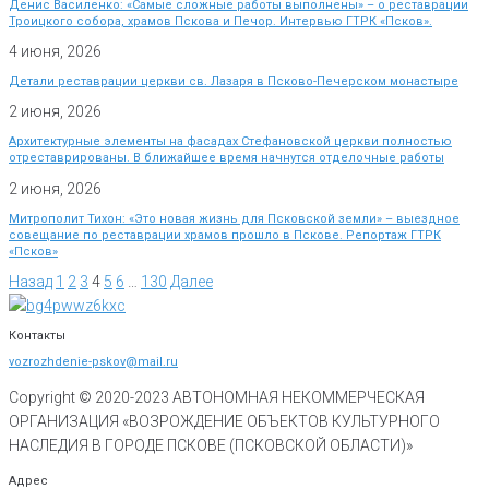
Денис Василенко: «Самые сложные работы выполнены» – о реставрации
Троицкого собора, храмов Пскова и Печор. Интервью ГТРК «Псков».
4 июня, 2026
Детали реставрации церкви св. Лазаря в Псково-Печерском монастыре
2 июня, 2026
Архитектурные элементы на фасадах Стефановской церкви полностью
отреставрированы. В ближайшее время начнутся отделочные работы
2 июня, 2026
Митрополит Тихон: «Это новая жизнь для Псковской земли» – выездное
совещание по реставрации храмов прошло в Пскове. Репортаж ГТРК
«Псков»
Назад
1
2
3
4
5
6
…
130
Далее
Контакты
vozrozhdenie-pskov@mail.ru
Copyright © 2020-
2023
АВТОНОМНАЯ НЕКОММЕРЧЕСКАЯ
ОРГАНИЗАЦИЯ «ВОЗРОЖДЕНИЕ ОБЪЕКТОВ КУЛЬТУРНОГО
НАСЛЕДИЯ В ГОРОДЕ ПСКОВЕ (ПСКОВСКОЙ ОБЛАСТИ)»
Адрес