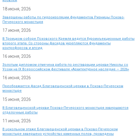
кровлей
18 июня, 2026
Завершены работы по гидроизоляции фундаментов Ризницы Псково-
Печерского монастыря
17 июня, 2026
В Троицком соборе Псковского Кремля ведутся буроинъекционные работы
второго этапа. Со стороны фасадов укрепляются фундаменты
контрофорсов и апсид
16 июня, 2026
Золотым дипломом отмечена работа по реставрации церкви Николы со
Усохи на IX Всероссийском фестивале «Архитектурное наследие — 2026»
16 июня, 2026
Преображается фасад Благовещенской церкви в Псково-Печерском
монастыре
15 июня, 2026
В Благовещенской церкви Псково-Печерского монастыря завершаются
отделочные работы
11 июня, 2026
В цокольном этаже Благовещенской церкви в Псково-Печерском
монастыре завершено устройство каменных полов, проведены