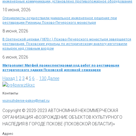
инженерные коммуникации, установлено противопожарное оборудование
10 июня, 2026
Специалисты осуществили уникальное инженерное решение при
реставрации Ризницы Псково-Печерского монастыря
8 июня, 2026
В Сретенской церкви (1870 г.) Псково-Печерского монастыря завершается
реставрация. Псковские кузнецы по историческому аналогу изготовили
козырек над главным входом
6 июня, 2026
Митрополит Матфей проинспектировал ход работ по реставрации
исторического здания Псковской духовной семинарии
Назад
1
2
3
4
5
6
…
130
Далее
Контакты
vozrozhdenie-pskov@mail.ru
Copyright © 2020-
2023
АВТОНОМНАЯ НЕКОММЕРЧЕСКАЯ
ОРГАНИЗАЦИЯ «ВОЗРОЖДЕНИЕ ОБЪЕКТОВ КУЛЬТУРНОГО
НАСЛЕДИЯ В ГОРОДЕ ПСКОВЕ (ПСКОВСКОЙ ОБЛАСТИ)»
Адрес