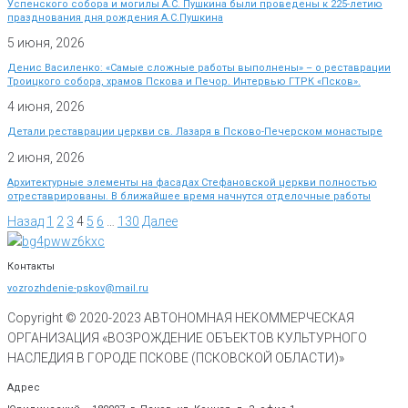
Успенского собора и могилы А.С. Пушкина были проведены к 225-летию
празднования дня рождения А.С.Пушкина
5 июня, 2026
Денис Василенко: «Самые сложные работы выполнены» – о реставрации
Троицкого собора, храмов Пскова и Печор. Интервью ГТРК «Псков».
4 июня, 2026
Детали реставрации церкви св. Лазаря в Псково-Печерском монастыре
2 июня, 2026
Архитектурные элементы на фасадах Стефановской церкви полностью
отреставрированы. В ближайшее время начнутся отделочные работы
Назад
1
2
3
4
5
6
…
130
Далее
Контакты
vozrozhdenie-pskov@mail.ru
Copyright © 2020-
2023
АВТОНОМНАЯ НЕКОММЕРЧЕСКАЯ
ОРГАНИЗАЦИЯ «ВОЗРОЖДЕНИЕ ОБЪЕКТОВ КУЛЬТУРНОГО
НАСЛЕДИЯ В ГОРОДЕ ПСКОВЕ (ПСКОВСКОЙ ОБЛАСТИ)»
Адрес