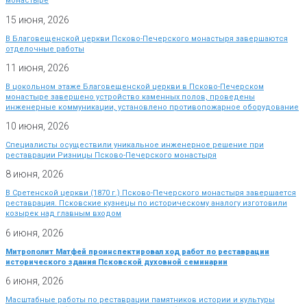
монастыре
15 июня, 2026
В Благовещенской церкви Псково-Печерского монастыря завершаются
отделочные работы
11 июня, 2026
В цокольном этаже Благовещенской церкви в Псково-Печерском
монастыре завершено устройство каменных полов, проведены
инженерные коммуникации, установлено противопожарное оборудование
10 июня, 2026
Специалисты осуществили уникальное инженерное решение при
реставрации Ризницы Псково-Печерского монастыря
8 июня, 2026
В Сретенской церкви (1870 г.) Псково-Печерского монастыря завершается
реставрация. Псковские кузнецы по историческому аналогу изготовили
козырек над главным входом
6 июня, 2026
Митрополит Матфей проинспектировал ход работ по реставрации
исторического здания Псковской духовной семинарии
6 июня, 2026
Масштабные работы по реставрации памятников истории и культуры