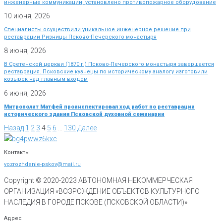
инженерные коммуникации, установлено противопожарное оборудование
10 июня, 2026
Специалисты осуществили уникальное инженерное решение при
реставрации Ризницы Псково-Печерского монастыря
8 июня, 2026
В Сретенской церкви (1870 г.) Псково-Печерского монастыря завершается
реставрация. Псковские кузнецы по историческому аналогу изготовили
козырек над главным входом
6 июня, 2026
Митрополит Матфей проинспектировал ход работ по реставрации
исторического здания Псковской духовной семинарии
Назад
1
2
3
4
5
6
…
130
Далее
Контакты
vozrozhdenie-pskov@mail.ru
Copyright © 2020-
2023
АВТОНОМНАЯ НЕКОММЕРЧЕСКАЯ
ОРГАНИЗАЦИЯ «ВОЗРОЖДЕНИЕ ОБЪЕКТОВ КУЛЬТУРНОГО
НАСЛЕДИЯ В ГОРОДЕ ПСКОВЕ (ПСКОВСКОЙ ОБЛАСТИ)»
Адрес