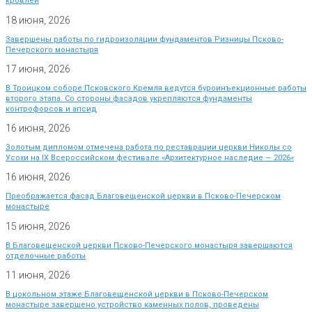
кровлей
18 июня, 2026
Завершены работы по гидроизоляции фундаментов Ризницы Псково-
Печерского монастыря
17 июня, 2026
В Троицком соборе Псковского Кремля ведутся буроинъекционные работы
второго этапа. Со стороны фасадов укрепляются фундаменты
контрофорсов и апсид
16 июня, 2026
Золотым дипломом отмечена работа по реставрации церкви Николы со
Усохи на IX Всероссийском фестивале «Архитектурное наследие — 2026»
16 июня, 2026
Преображается фасад Благовещенской церкви в Псково-Печерском
монастыре
15 июня, 2026
В Благовещенской церкви Псково-Печерского монастыря завершаются
отделочные работы
11 июня, 2026
В цокольном этаже Благовещенской церкви в Псково-Печерском
монастыре завершено устройство каменных полов, проведены