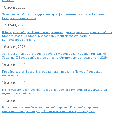
кровлей
18 июня, 2026
Завершены работы по гидроизоляции фундаментов Ризницы Псково-
Печерского монастыря
17 июня, 2026
В Троицком соборе Псковского Кремля ведутся буроинъекционные работы
второго этапа. Со стороны фасадов укрепляются фундаменты
контрофорсов и апсид
16 июня, 2026
Золотым дипломом отмечена работа по реставрации церкви Николы со
Усохи на IX Всероссийском фестивале «Архитектурное наследие — 2026»
16 июня, 2026
Преображается фасад Благовещенской церкви в Псково-Печерском
монастыре
15 июня, 2026
В Благовещенской церкви Псково-Печерского монастыря завершаются
отделочные работы
11 июня, 2026
В цокольном этаже Благовещенской церкви в Псково-Печерском
монастыре завершено устройство каменных полов, проведены