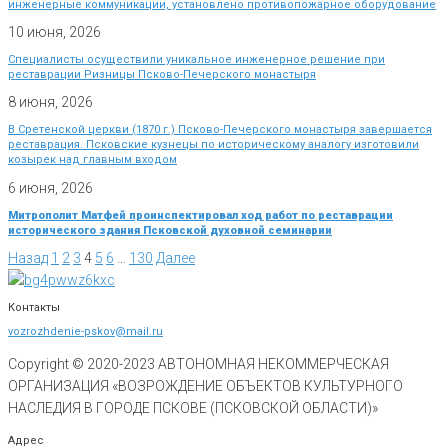
инженерные коммуникации, установлено противопожарное оборудование
10 июня, 2026
Специалисты осуществили уникальное инженерное решение при
реставрации Ризницы Псково-Печерского монастыря
8 июня, 2026
В Сретенской церкви (1870 г.) Псково-Печерского монастыря завершается
реставрация. Псковские кузнецы по историческому аналогу изготовили
козырек над главным входом
6 июня, 2026
Митрополит Матфей проинспектировал ход работ по реставрации
исторического здания Псковской духовной семинарии
Назад
1
2
3
4
5
6
…
130
Далее
Контакты
vozrozhdenie-pskov@mail.ru
Copyright © 2020-
2023
АВТОНОМНАЯ НЕКОММЕРЧЕСКАЯ
ОРГАНИЗАЦИЯ «ВОЗРОЖДЕНИЕ ОБЪЕКТОВ КУЛЬТУРНОГО
НАСЛЕДИЯ В ГОРОДЕ ПСКОВЕ (ПСКОВСКОЙ ОБЛАСТИ)»
Адрес