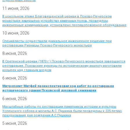
отделочные работы
11 июня, 2026
В цокольном этаже Благовещенской церкви в Псково-Печерском
монастыре завершено устройство каменных полов, проведены
инженерные коммуникации, установлено противопожарное оборудование
10 июня, 2026
Специалисты осуществили уникальное инженерное решение при
реставрации Ризницы Псково-Печерского монастыря
8 июня, 2026
В Сретенской церкви (1870 г.) Псково-Печерского монастыря завершается
реставрация. Псковские кузнецы по историческому аналогу изготовили
козырек над главным входом
6 июня, 2026
Митрополит Матфей проинспектировал ход работ по реставрации
исторического здания Псковской духовной семинарии
6 июня, 2026
Масштабные работы по реставрации памятников истории и культуры
Успенского собора и могилы А.С. Пушкина были проведены к 225-летию
празднования дня рождения А.С.Пушкина
5 июня, 2026