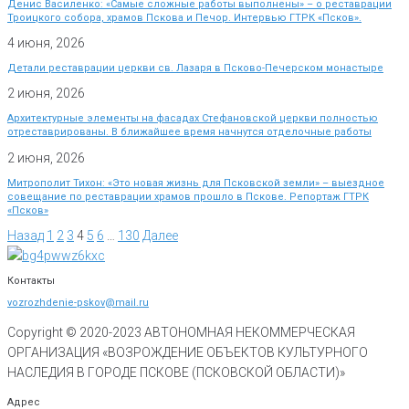
Денис Василенко: «Самые сложные работы выполнены» – о реставрации
Троицкого собора, храмов Пскова и Печор. Интервью ГТРК «Псков».
4 июня, 2026
Детали реставрации церкви св. Лазаря в Псково-Печерском монастыре
2 июня, 2026
Архитектурные элементы на фасадах Стефановской церкви полностью
отреставрированы. В ближайшее время начнутся отделочные работы
2 июня, 2026
Митрополит Тихон: «Это новая жизнь для Псковской земли» – выездное
совещание по реставрации храмов прошло в Пскове. Репортаж ГТРК
«Псков»
Назад
1
2
3
4
5
6
…
130
Далее
Контакты
vozrozhdenie-pskov@mail.ru
Copyright © 2020-
2023
АВТОНОМНАЯ НЕКОММЕРЧЕСКАЯ
ОРГАНИЗАЦИЯ «ВОЗРОЖДЕНИЕ ОБЪЕКТОВ КУЛЬТУРНОГО
НАСЛЕДИЯ В ГОРОДЕ ПСКОВЕ (ПСКОВСКОЙ ОБЛАСТИ)»
Адрес