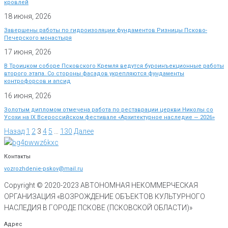
кровлей
18 июня, 2026
Завершены работы по гидроизоляции фундаментов Ризницы Псково-
Печерского монастыря
17 июня, 2026
В Троицком соборе Псковского Кремля ведутся буроинъекционные работы
второго этапа. Со стороны фасадов укрепляются фундаменты
контрофорсов и апсид
16 июня, 2026
Золотым дипломом отмечена работа по реставрации церкви Николы со
Усохи на IX Всероссийском фестивале «Архитектурное наследие — 2026»
Назад
1
2
3
4
5
…
130
Далее
Контакты
vozrozhdenie-pskov@mail.ru
Copyright © 2020-
2023
АВТОНОМНАЯ НЕКОММЕРЧЕСКАЯ
ОРГАНИЗАЦИЯ «ВОЗРОЖДЕНИЕ ОБЪЕКТОВ КУЛЬТУРНОГО
НАСЛЕДИЯ В ГОРОДЕ ПСКОВЕ (ПСКОВСКОЙ ОБЛАСТИ)»
Адрес