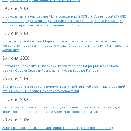
Стефановской церкви Мирожского монастыря
29 июня, 2026
В цокольных этажах церквей Благовещенской (XVI в.), Сретенской (XVI-XIX
вв.) и Ризницы (XVI-XVIII вв.) из ансамбля Псково-Печерского монастыря
реставраторы завершают отделочные работы
27 июня, 2026
В Стефановской церкви Мирожского монастыря завершены работы по
устройству перекрытий первого этажа. Специалисты приступили к засыпке
керамзита
26 июня, 2026
Состоялась приемка выполненных работ по реставрации иконостаса
церкви Сорока Севастийских мучеников в городе Печоры
25 июня, 2026
Смонтирована и отделана керамо- гранитной плиткой лестница в верхний
этаж Ризницы Псково-Печерского монастыря
24 июня, 2026
Блоки нужных размеров из природного известняка изготавливают для
Троицкого собора Псковского Кремля на Порховском карьере
23 июня, 2026
Завершаются работы в помещениях Ризницы, расположенных под