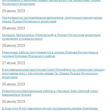
федерального значения «Башня Святых ворот» на территории Псково-
Печерского монастыря
29 июня, 2023
Продолжается систематизация материалов, полученных при изучению
пещер Псково-Печерского монастыря
28 июня, 2023
На башне Святых ворот (Петровской) в Псково-Печерском монастыре
установлен и освящен крест
28 июня, 2023
Ремонтные работы продолжаются в церкви Покрова Богородицы в
деревне Боровик Псковского района
27 июня, 2023
В реставрационных мастерских Санкт-Петербурга по старинному образцу
изготовили крест для купола церкви Св. Лазаря Псково-Печерского
монастыря
26 июня, 2023
Ремонтно-реставрационные работы в «Часовне близ Снятной горы»
завершили в Пскове
26 июня, 2023
В этом году будет завершен проект реставрации церкви Одигитрии.