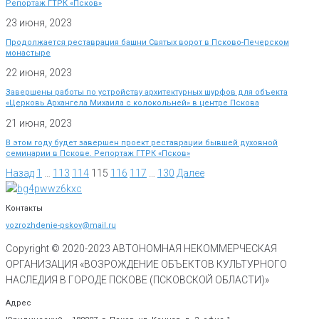
Репортаж ГТРК «Псков»
23 июня, 2023
Продолжается реставрация башни Святых ворот в Псково-Печерском
монастыре
22 июня, 2023
Завершены работы по устройству архитектурных шурфов для объекта
«Церковь Архангела Михаила с колокольней» в центре Пскова
21 июня, 2023
В этом году будет завершен проект реставрации бывшей духовной
семинарии в Пскове. Репортаж ГТРК «Псков»
Назад
1
…
113
114
115
116
117
…
130
Далее
Контакты
vozrozhdenie-pskov@mail.ru
Copyright © 2020-
2023
АВТОНОМНАЯ НЕКОММЕРЧЕСКАЯ
ОРГАНИЗАЦИЯ «ВОЗРОЖДЕНИЕ ОБЪЕКТОВ КУЛЬТУРНОГО
НАСЛЕДИЯ В ГОРОДЕ ПСКОВЕ (ПСКОВСКОЙ ОБЛАСТИ)»
Адрес