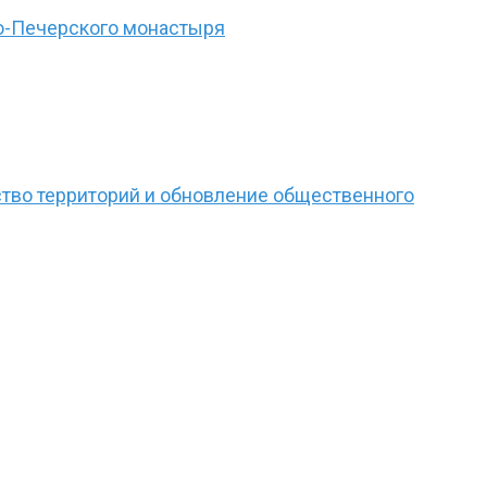
во-Печерского монастыря
ство территорий и обновление общественного