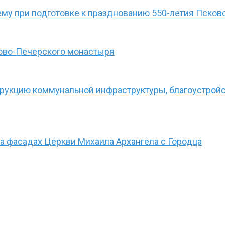
му при подготовке к празднованию 550-летия Пско
ово-Печерского монастыря
струкцию коммунальной инфраструктуры, благоустрой
а фасадах Церкви Михаила Архангела с Городца