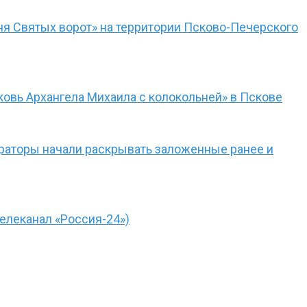
я Святых ворот» на территории Псково-Печерского
овь Архангела Михаила с колокольней» в Пскове
враторы начали раскрывать заложенные ранее и
елеканал «Россия-24»)