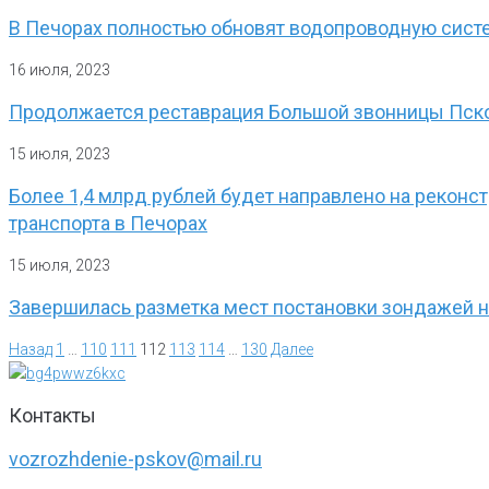
В Печорах полностью обновят водопроводную систе
16 июля, 2023
Продолжается реставрация Большой звонницы Пск
15 июля, 2023
Более 1,4 млрд рублей будет направлено на рекон
транспорта в Печорах
15 июля, 2023
Завершилась разметка мест постановки зондажей н
Назад
1
…
110
111
112
113
114
…
130
Далее
Контакты
vozrozhdenie-pskov@mail.ru