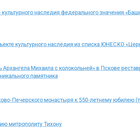
культурного наследия федерального значения «Башн
кте культурного наследия из списка ЮНЕСКО «Церк
 Архангела Михаила с колокольней» в Пскове реста
никального памятника
ково-Печерского монастыря к 550-летнему юбилею (т
гию митрополиту Тихону