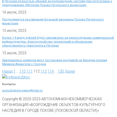
В Печорах полностью обновят водопроводную систему при подготовке к
празднованию 550-летия Псково-Печерского монастыря
16 июля, 2023
Продолжается реставрация Большой звонницы Псково-Печерского
монастыря
15 июля, 2023
Более 1,4 млрд рублей будет направлено на реконструкцию коммунальной
инфраструктуры, благоустройство территорий и обновление
общественного транспорта в Печорах
15 июля, 2023
Завершилась разметка мест постановки зондажей на фасадах Церкви
Михаила Архангела с Городца
Назад
1
…
110
111
112
113
114
…
130
Далее
Контакты
vozrozhdenie-pskov@mail.ru
Copyright © 2020-
2023
АВТОНОМНАЯ НЕКОММЕРЧЕСКАЯ
ОРГАНИЗАЦИЯ «ВОЗРОЖДЕНИЕ ОБЪЕКТОВ КУЛЬТУРНОГО
НАСЛЕДИЯ В ГОРОДЕ ПСКОВЕ (ПСКОВСКОЙ ОБЛАСТИ)»