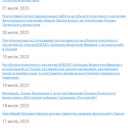
Печерском монастыре
21 июля, 2023
Продолжаются реставрационные работы на объекте культурного наследия
федерального значения «Башня Святых ворот» на территории Псково-
Печерского монастыря
20 июля, 2023
Предпроектные исследования продолжаются на объекте культурного
наследия из списка ЮНЕСКО «Церковь Архангела Михаила с колокольней»
в Пскове
19 июля, 2023
На объекте культурного наследия ЮНЕСКО «Церковь Архангела Михаила с
колокольней» в Пскове реставраторы начали раскрывать заложенные
ранее и неизвестные до настоящего времени конструкции уникального
памятника
19 июля, 2023
Интервью. Денис Василенко о ходе реставрации Псково-Печерского
монастыря к 550-летнему юбилею (телеканал «Россия-24»)
18 июля, 2023
Святейший Патриарх Кирилл вручил памятную панагию митрополиту Тихону
17 июля, 2023