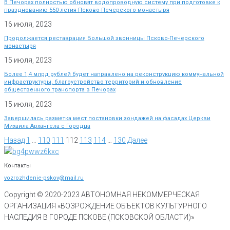
В Печорах полностью обновят водопроводную систему при подготовке к
празднованию 550-летия Псково-Печерского монастыря
16 июля, 2023
Продолжается реставрация Большой звонницы Псково-Печерского
монастыря
15 июля, 2023
Более 1,4 млрд рублей будет направлено на реконструкцию коммунальной
инфраструктуры, благоустройство территорий и обновление
общественного транспорта в Печорах
15 июля, 2023
Завершилась разметка мест постановки зондажей на фасадах Церкви
Михаила Архангела с Городца
Назад
1
…
110
111
112
113
114
…
130
Далее
Контакты
vozrozhdenie-pskov@mail.ru
Copyright © 2020-
2023
АВТОНОМНАЯ НЕКОММЕРЧЕСКАЯ
ОРГАНИЗАЦИЯ «ВОЗРОЖДЕНИЕ ОБЪЕКТОВ КУЛЬТУРНОГО
НАСЛЕДИЯ В ГОРОДЕ ПСКОВЕ (ПСКОВСКОЙ ОБЛАСТИ)»