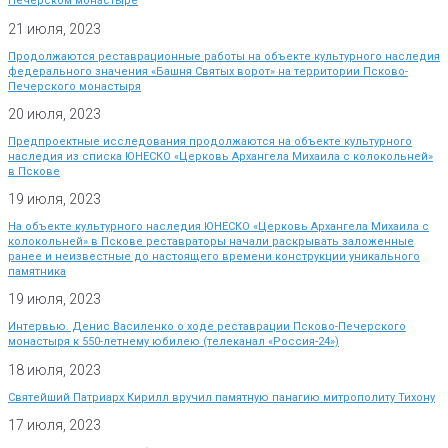
Печерском монастыре
21 июля, 2023
Продолжаются реставрационные работы на объекте культурного наследия
федерального значения «Башня Святых ворот» на территории Псково-
Печерского монастыря
20 июля, 2023
Предпроектные исследования продолжаются на объекте культурного
наследия из списка ЮНЕСКО «Церковь Архангела Михаила с колокольней»
в Пскове
19 июля, 2023
На объекте культурного наследия ЮНЕСКО «Церковь Архангела Михаила с
колокольней» в Пскове реставраторы начали раскрывать заложенные
ранее и неизвестные до настоящего времени конструкции уникального
памятника
19 июля, 2023
Интервью. Денис Василенко о ходе реставрации Псково-Печерского
монастыря к 550-летнему юбилею (телеканал «Россия-24»)
18 июля, 2023
Святейший Патриарх Кирилл вручил памятную панагию митрополиту Тихону
17 июля, 2023